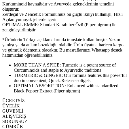
Kurkuminoid kaynağıdır ve Ayurveda geleneklerinin temelini
oluşturur.
Zerdeçal ve Zencefil: Formülümüz bu güçlü ikiliyi kullanışlı, Hızlı
Açılan yumuşak jellerde içerir.
OPTİMAL EMME: Standart Karabiber Özü (Piper nigrum) ile
zenginleştirilmiştir
*Ürünlerin Türkçe açıklamalarında translate kullanılmıştır. Yazım
yanlışı ya da anlam bozukluğu olabilir. Ürün fiyatına haricen kargo
ve gümrük ödemeniz olacaktır. Bu masraflarınızı Whatsapp destek
hattımızdan öğrenebilirsiniz.
MORE THAN A SPICE: Turmeric is a potent source of
Curcuminoids and staple to Ayurvedic traditions
TURMERIC & GINGER: Our formula features this powerful
duo in convenient, Quick-Release softgels
OPTIMAL ABSORPTION: Enhanced with standardized
Black Pepper Extract (Piper nigrum)
ÜCRETSİZ
ÜYELİK
GÜVENLİ
ALIŞVERİŞ
SORUNSUZ
GÜMRÜK