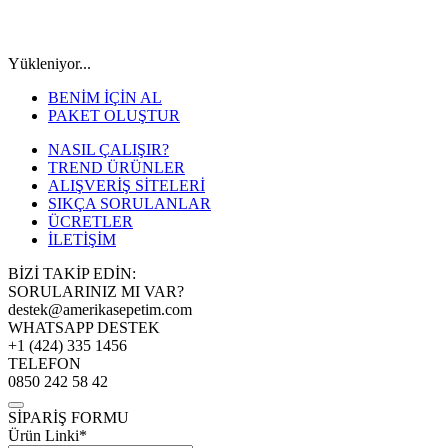
Yükleniyor...
BENİM İÇİN AL
PAKET OLUŞTUR
NASIL ÇALIŞIR?
TREND ÜRÜNLER
ALIŞVERİŞ SİTELERİ
SIKÇA SORULANLAR
ÜCRETLER
İLETİŞİM
BİZİ TAKİP EDİN:
SORULARINIZ MI VAR?
destek@amerikasepetim.com
WHATSAPP DESTEK
+1 (424) 335 1456
TELEFON
0850 242 58 42
SİPARİŞ FORMU
Ürün Linki*