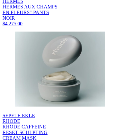
HERMES
HERMES AUX CHAMPS
EN FLEURS" PANTS
NOIR
$4.275,00
SEPETE EKLE
RHODE
RHODE CAFFEINE
RESET SCULPTING
CREAM MASK