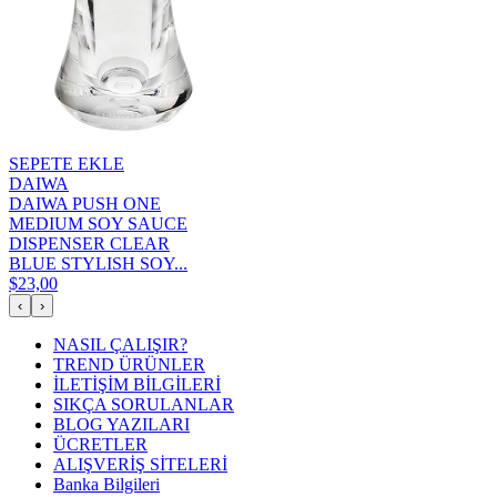
SEPETE EKLE
DAIWA
DAIWA PUSH ONE
MEDIUM SOY SAUCE
DISPENSER CLEAR
BLUE STYLISH SOY...
$23,00
‹
›
NASIL ÇALIŞIR?
TREND ÜRÜNLER
İLETİŞİM BİLGİLERİ
SIKÇA SORULANLAR
BLOG YAZILARI
ÜCRETLER
ALIŞVERİŞ SİTELERİ
Banka Bilgileri