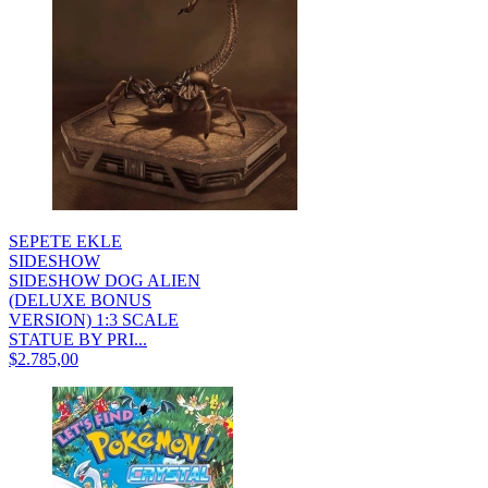
SEPETE EKLE
SIDESHOW
SIDESHOW DOG ALIEN
(DELUXE BONUS
VERSION) 1:3 SCALE
STATUE BY PRI...
$2.785,00