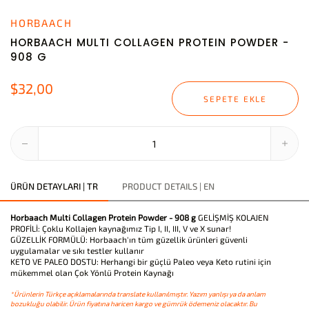
HORBAACH
HORBAACH MULTI COLLAGEN PROTEIN POWDER -
908 G
$32,00
SEPETE EKLE
ÜRÜN DETAYLARI | TR
PRODUCT DETAILS | EN
Horbaach Multi Collagen Protein Powder - 908 g
GELİŞMİŞ KOLAJEN
PROFİLİ: Çoklu Kollajen kaynağımız Tip I, II, III, V ve X sunar!
GÜZELLİK FORMÜLÜ: Horbaach'ın tüm güzellik ürünleri güvenli
uygulamalar ve sıkı testler kullanır
KETO VE PALEO DOSTU: Herhangi bir güçlü Paleo veya Keto rutini için
mükemmel olan Çok Yönlü Protein Kaynağı
*Ürünlerin Türkçe açıklamalarında translate kullanılmıştır. Yazım yanlışı ya da anlam
bozukluğu olabilir. Ürün fiyatına haricen kargo ve gümrük ödemeniz olacaktır. Bu