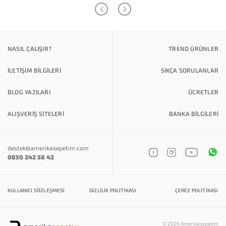
NASIL ÇALIŞIR?
TREND ÜRÜNLER
İLETİŞİM BİLGİLERİ
SIKÇA SORULANLAR
BLOG YAZILARI
ÜCRETLER
ALIŞVERİŞ SİTELERİ
BANKA BILGILERI
destek@amerikasepetim.com
0850 242 58 42
KULLANICI SÖZLEŞMESI
GIZLILIK POLITIKASI
ÇEREZ POLITIKASI
© 2026 Amerikasepetim