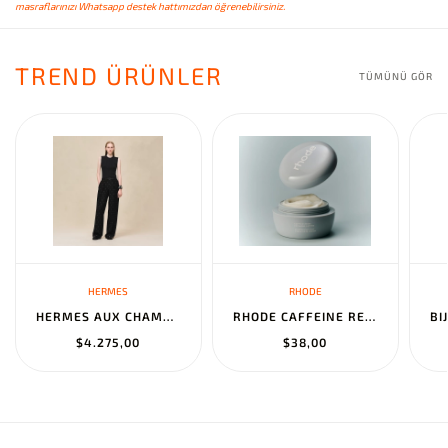
masraflarınızı Whatsapp destek hattımızdan öğrenebilirsiniz.
TREND ÜRÜNLER
TÜMÜNÜ GÖR
HERMES
RHODE
HERMES AUX CHAMPS EN FLEURS" PANTS NOIR
RHODE CAFFEINE RESET SCULPTING CREAM MASK
$4.275,00
$38,00