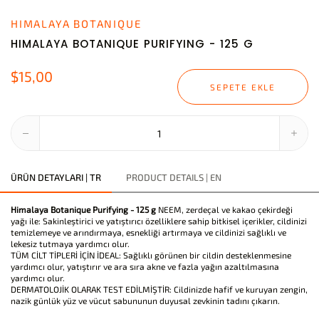
HIMALAYA BOTANIQUE
HIMALAYA BOTANIQUE PURIFYING - 125 G
$15,00
SEPETE EKLE
ÜRÜN DETAYLARI | TR
PRODUCT DETAILS | EN
Himalaya Botanique Purifying - 125 g
NEEM, zerdeçal ve kakao çekirdeği
yağı ile: Sakinleştirici ve yatıştırıcı özelliklere sahip bitkisel içerikler, cildinizi
temizlemeye ve arındırmaya, esnekliği artırmaya ve cildinizi sağlıklı ve
lekesiz tutmaya yardımcı olur.
TÜM CİLT TİPLERİ İÇİN İDEAL: Sağlıklı görünen bir cildin desteklenmesine
yardımcı olur, yatıştırır ve ara sıra akne ve fazla yağın azaltılmasına
yardımcı olur.
DERMATOLOJİK OLARAK TEST EDİLMİŞTİR: Cildinizde hafif ve kuruyan zengin,
nazik günlük yüz ve vücut sabununun duyusal zevkinin tadını çıkarın.