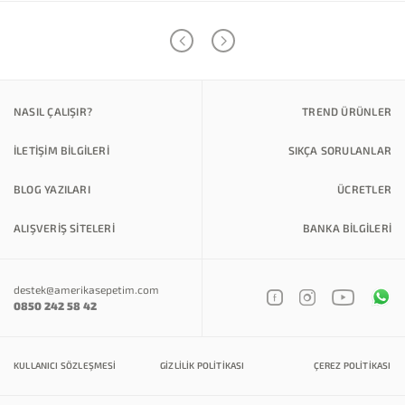
NASIL ÇALIŞIR?
TREND ÜRÜNLER
İLETİŞİM BİLGİLERİ
SIKÇA SORULANLAR
BLOG YAZILARI
ÜCRETLER
ALIŞVERİŞ SİTELERİ
BANKA BILGILERI
destek@amerikasepetim.com
0850 242 58 42
KULLANICI SÖZLEŞMESI
GIZLILIK POLITIKASI
ÇEREZ POLITIKASI