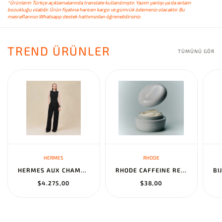
*Ürünlerin Türkçe açıklamalarında translate kullanılmıştır. Yazım yanlışı ya da anlam
bozukluğu olabilir. Ürün fiyatına haricen kargo ve gümrük ödemeniz olacaktır. Bu
masraflarınızı Whatsapp destek hattımızdan öğrenebilirsiniz.
TREND ÜRÜNLER
TÜMÜNÜ GÖR
HERMES
RHODE
HERMES AUX CHAMPS EN FLEURS" PANTS NOIR
RHODE CAFFEINE RESET SCULPTING CREAM MASK
$4.275,00
$38,00