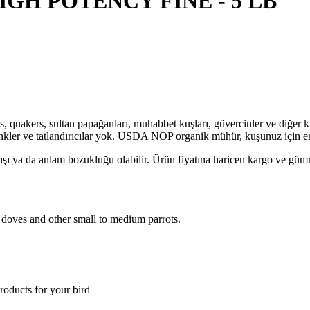
GH POTENCY FINE - 5 LB
quakers, sultan papağanları, muhabbet kuşları, güvercinler ve diğer küç
ay renkler ve tatlandırıcılar yok. USDA NOP organik mühür, kuşunuz için 
lışı ya da anlam bozukluğu olabilir. Ürün fiyatına haricen kargo ve gü
, doves and other small to medium parrots.
oducts for your bird