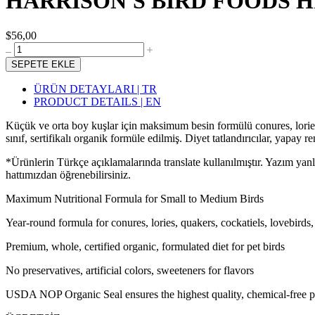
HARRISON'S BIRD FOODS HI
$56,00
SEPETE EKLE
ÜRÜN DETAYLARI | TR
PRODUCT DETAILS | EN
Küçük ve orta boy kuşlar için maksimum besin formülü conures, lories, 
sınıf, sertifikalı organik formüle edilmiş. Diyet tatlandırıcılar, yap
*Ürünlerin Türkçe açıklamalarında translate kullanılmıştır. Yazım yan
hattımızdan öğrenebilirsiniz.
Maximum Nutritional Formula for Small to Medium Birds
Year-round formula for conures, lories, quakers, cockatiels, lovebirds
Premium, whole, certified organic, formulated diet for pet birds
No preservatives, artificial colors, sweeteners for flavors
USDA NOP Organic Seal ensures the highest quality, chemical-free pr