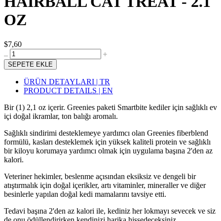
HAIRBALL CAT TREAT - 2.1
OZ
$7,60
SEPETE EKLE
ÜRÜN DETAYLARI | TR
PRODUCT DETAILS | EN
Bir (1) 2,1 oz içerir. Greenies paketi Smartbite kediler için sağlıklı ev
içi doğal ikramlar, ton balığı aromalı.
Sağlıklı sindirimi desteklemeye yardımcı olan Greenies fiberblend
formülü, kasları desteklemek için yüksek kaliteli protein ve sağlıklı
bir kiloyu korumaya yardımcı olmak için uygulama başına 2'den az
kalori.
Veteriner hekimler, beslenme açısından eksiksiz ve dengeli bir
atıştırmalık için doğal içerikler, artı vitaminler, mineraller ve diğer
besinlerle yapılan doğal kedi mamalarını tavsiye etti.
Tedavi başına 2'den az kalori ile, kediniz her lokmayı sevecek ve siz
de onu ödüllendirirken kendinizi harika hissedeceksiniz.