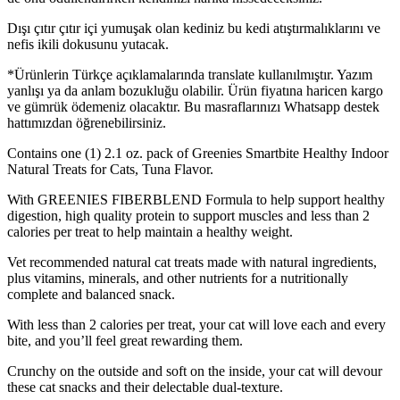
Dışı çıtır çıtır içi yumuşak olan kediniz bu kedi atıştırmalıklarını ve
nefis ikili dokusunu yutacak.
*Ürünlerin Türkçe açıklamalarında translate kullanılmıştır. Yazım
yanlışı ya da anlam bozukluğu olabilir. Ürün fiyatına haricen kargo
ve gümrük ödemeniz olacaktır. Bu masraflarınızı Whatsapp destek
hattımızdan öğrenebilirsiniz.
Contains one (1) 2.1 oz. pack of Greenies Smartbite Healthy Indoor
Natural Treats for Cats, Tuna Flavor.
With GREENIES FIBERBLEND Formula to help support healthy
digestion, high quality protein to support muscles and less than 2
calories per treat to help maintain a healthy weight.
Vet recommended natural cat treats made with natural ingredients,
plus vitamins, minerals, and other nutrients for a nutritionally
complete and balanced snack.
With less than 2 calories per treat, your cat will love each and every
bite, and you’ll feel great rewarding them.
Crunchy on the outside and soft on the inside, your cat will devour
these cat snacks and their delectable dual-texture.