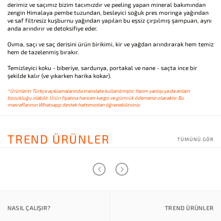
derimiz ve saçımız bizim tacımızdır ve peeling yapan mineral bakımından
zengin Himalaya pembe tuzundan, besleyici soğuk pres moringa yağından
ve saf filtresiz kuşburnu yağından yapılan bu eşsiz çırpılmış şampuan, aynı
anda arındırır ve detoksifiye eder.
Ovma, saçı ve saç derisini ürün birikimi, kir ve yağdan arındırarak hem temiz
hem de tazelenmiş bırakır.
Temizleyici koku - biberiye, sardunya, portakal ve nane - saçta ince bir
şekilde kalır (ve yıkarken harika kokar).
*Ürünlerin Türkçe açıklamalarında translate kullanılmıştır. Yazım yanlışı ya da anlam
bozukluğu olabilir. Ürün fiyatına haricen kargo ve gümrük ödemeniz olacaktır. Bu
masraflarınızı Whatsapp destek hattımızdan öğrenebilirsiniz.
TREND ÜRÜNLER
TÜMÜNÜ GÖR
NASIL ÇALIŞIR?
TREND ÜRÜNLER