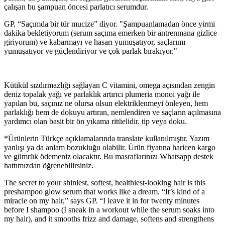
çalışan bu şampuan öncesi parlatıcı serumdur.
GP, “Saçımda bir tür mucize” diyor. "Şampuanlamadan önce yirmi
dakika bekletiyorum (serum saçıma emerken bir antrenmana gizlice
giriyorum) ve kabarmayı ve hasarı yumuşatıyor, saçlarımı
yumuşatıyor ve güçlendiriyor ve çok parlak bırakıyor."
Kütikül sızdırmazlığı sağlayan C vitamini, omega açısından zengin
deniz topalak yağı ve parlaklık artırıcı plumeria monoi yağı ile
yapılan bu, saçınız ne olursa olsun elektriklenmeyi önleyen, hem
parlaklığı hem de dokuyu artıran, nemlendiren ve saçların açılmasına
yardımcı olan basit bir ön yıkama ritüelidir. tip veya doku.
*Ürünlerin Türkçe açıklamalarında translate kullanılmıştır. Yazım
yanlışı ya da anlam bozukluğu olabilir. Ürün fiyatına haricen kargo
ve gümrük ödemeniz olacaktır. Bu masraflarınızı Whatsapp destek
hattımızdan öğrenebilirsiniz.
The secret to your shiniest, softest, healthiest-looking hair is this
preshampoo glow serum that works like a dream. “It’s kind of a
miracle on my hair,” says GP. “I leave it in for twenty minutes
before I shampoo (I sneak in a workout while the serum soaks into
my hair), and it smooths frizz and damage, softens and strengthens