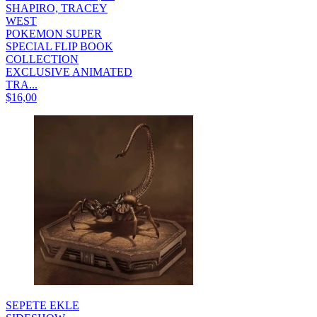
SHAPIRO, TRACEY
WEST
POKEMON SUPER
SPECIAL FLIP BOOK
COLLECTION
EXCLUSIVE ANIMATED
TRA...
$16,00
SEPETE EKLE