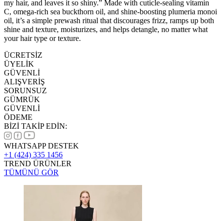
my hair, and leaves it so shiny.” Made with cuticle-sealing vitamin
C, omega-rich sea buckthorn oil, and shine-boosting plumeria monoi
oil, it’s a simple prewash ritual that discourages frizz, ramps up both
shine and texture, moisturizes, and helps detangle, no matter what
your hair type or texture.
ÜCRETSİZ
ÜYELİK
GÜVENLİ
ALIŞVERİŞ
SORUNSUZ
GÜMRÜK
GÜVENLİ
ÖDEME
BİZİ TAKİP EDİN:
WHATSAPP DESTEK
+1 (424) 335 1456
TREND ÜRÜNLER
TÜMÜNÜ GÖR