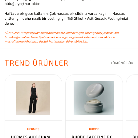
olduğu yer) parlaktır.
Haftada bir gece kullanın. Çok hassas bir cildiniz varsa kaçının. Hassas
ciltler için daha nazik bir peeling için %5 Glikolik Asit Gecelik Peelingimizi
deneyin.
*Ürünlerin Türkçe açıklamalarında translate kullanılmıştır. Yazım yanlışı ya da anlam
bozukluğu olabilir. Ürün fiyatına haricen kargo ve gümrük ödemeniz olacaktır. Bu
masraflarınızı Whatsapp destek hattımızdan öğrenebilirsiniz.
TREND ÜRÜNLER
TÜMÜNÜ GÖR
HERMES
RHODE
HERMES AUX CHAMPS EN FLEURS" PANTS NOIR
RHODE CAFFEINE RESET SCULPTING CREAM MASK