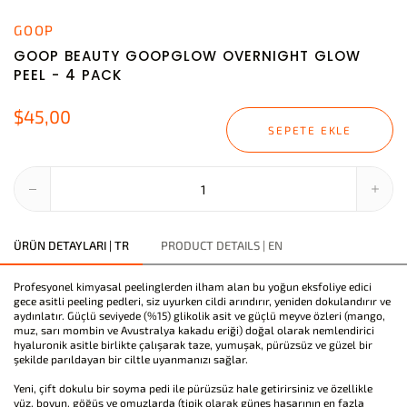
GOOP
GOOP BEAUTY GOOPGLOW OVERNIGHT GLOW
PEEL - 4 PACK
$45,00
SEPETE EKLE
ÜRÜN DETAYLARI | TR
PRODUCT DETAILS | EN
Profesyonel kimyasal peelinglerden ilham alan bu yoğun eksfoliye edici
gece asitli peeling pedleri, siz uyurken cildi arındırır, yeniden dokulandırır ve
aydınlatır. Güçlü seviyede (%15) glikolik asit ve güçlü meyve özleri (mango,
muz, sarı mombin ve Avustralya kakadu eriği) doğal olarak nemlendirici
hyaluronik asitle birlikte çalışarak taze, yumuşak, pürüzsüz ve güzel bir
şekilde parıldayan bir ciltle uyanmanızı sağlar.
Yeni, çift dokulu bir soyma pedi ile pürüzsüz hale getirirsiniz ve özellikle
yüz, boyun, göğüs ve omuzlarda (tipik olarak güneş hasarının en fazla