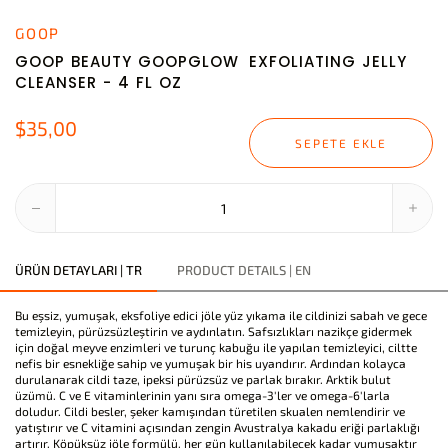
GOOP
GOOP BEAUTY GOOPGLOW EXFOLIATING JELLY
CLEANSER - 4 FL OZ
$35,00
SEPETE EKLE
ÜRÜN DETAYLARI | TR
PRODUCT DETAILS | EN
Bu eşsiz, yumuşak, eksfoliye edici jöle yüz yıkama ile cildinizi sabah ve gece
temizleyin, pürüzsüzleştirin ve aydınlatın. Safsızlıkları nazikçe gidermek
için doğal meyve enzimleri ve turunç kabuğu ile yapılan temizleyici, ciltte
nefis bir esnekliğe sahip ve yumuşak bir his uyandırır. Ardından kolayca
durulanarak cildi taze, ipeksi pürüzsüz ve parlak bırakır. Arktik bulut
üzümü. C ve E vitaminlerinin yanı sıra omega-3'ler ve omega-6'larla
doludur. Cildi besler, şeker kamışından türetilen skualen nemlendirir ve
yatıştırır ve C vitamini açısından zengin Avustralya kakadu eriği parlaklığı
artırır. Köpüksüz jöle formülü, her gün kullanılabilecek kadar yumuşaktır