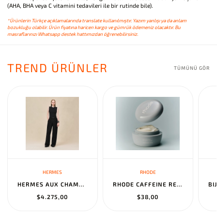
(AHA, BHA veya C vitamini tedavileri ile bir rutinde bile).
*Ürünlerin Türkçe açıklamalarında translate kullanılmıştır. Yazım yanlışı ya da anlam
bozukluğu olabilir. Ürün fiyatına haricen kargo ve gümrük ödemeniz olacaktır. Bu
masraflarınızı Whatsapp destek hattımızdan öğrenebilirsiniz.
TREND ÜRÜNLER
TÜMÜNÜ GÖR
HERMES
RHODE
HERMES AUX CHAMPS EN FLEURS" PANTS NOIR
RHODE CAFFEINE RESET SCULPTING CREAM MASK
$4.275,00
$38,00