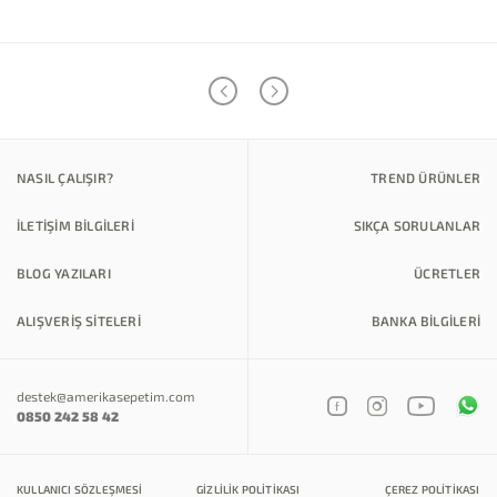
NASIL ÇALIŞIR?
TREND ÜRÜNLER
İLETİŞİM BİLGİLERİ
SIKÇA SORULANLAR
BLOG YAZILARI
ÜCRETLER
ALIŞVERİŞ SİTELERİ
BANKA BILGILERI
destek@amerikasepetim.com
0850 242 58 42
KULLANICI SÖZLEŞMESI
GIZLILIK POLITIKASI
ÇEREZ POLITIKASI