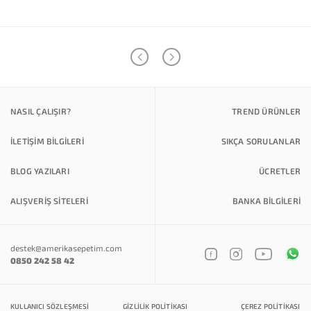
NASIL ÇALIŞIR?
TREND ÜRÜNLER
İLETİŞİM BİLGİLERİ
SIKÇA SORULANLAR
BLOG YAZILARI
ÜCRETLER
ALIŞVERİŞ SİTELERİ
BANKA BILGILERI
destek@amerikasepetim.com
0850 242 58 42
KULLANICI SÖZLEŞMESI
GIZLILIK POLITIKASI
ÇEREZ POLITIKASI