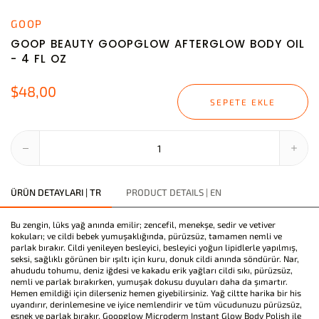
GOOP
GOOP BEAUTY GOOPGLOW AFTERGLOW BODY OIL
- 4 FL OZ
$48,00
SEPETE EKLE
ÜRÜN DETAYLARI | TR
PRODUCT DETAILS | EN
Bu zengin, lüks yağ anında emilir; zencefil, menekşe, sedir ve vetiver
kokuları; ve cildi bebek yumuşaklığında, pürüzsüz, tamamen nemli ve
parlak bırakır. Cildi yenileyen besleyici, besleyici yoğun lipidlerle yapılmış,
seksi, sağlıklı görünen bir ışıltı için kuru, donuk cildi anında söndürür. Nar,
ahududu tohumu, deniz iğdesi ve kakadu erik yağları cildi sıkı, pürüzsüz,
nemli ve parlak bırakırken, yumuşak dokusu duyuları daha da şımartır.
Hemen emildiği için dilerseniz hemen giyebilirsiniz. Yağ ciltte harika bir his
uyandırır, derinlemesine ve iyice nemlendirir ve tüm vücudunuzu pürüzsüz,
esnek ve parlak bırakır. Goopglow Microderm Instant Glow Body Polish ile