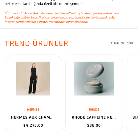
birlikte kullanıldığında özellikle muhteşemdir.
*Ürünlerin Türkçe açıklamalarında translate kullanılmıştır. Yazım yanlışı ya da anlam
bozukluğu olabilir. Ürün fiyatına haricen kargo ve gümrük ödemeniz olacaktır. Bu
masraflarınızı Whatsapp destek hattımızdan öğrenebilirsiniz.
TREND ÜRÜNLER
TÜMÜNÜ GÖR
HERMES
RHODE
HERMES AUX CHAMPS EN FLEURS" PANTS NOIR
RHODE CAFFEINE RESET SCULPTING CREAM MASK
$4.275,00
$38,00