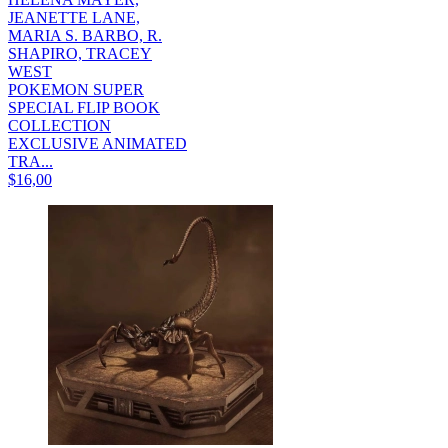
JEANETTE LANE,
MARIA S. BARBO, R.
SHAPIRO, TRACEY
WEST
POKEMON SUPER
SPECIAL FLIP BOOK
COLLECTION
EXCLUSIVE ANIMATED
TRA...
$16,00