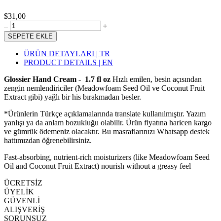
$31,00
SEPETE EKLE
ÜRÜN DETAYLARI | TR
PRODUCT DETAILS | EN
Glossier Hand Cream - 1.7 fl oz
Hızlı emilen, besin açısından
zengin nemlendiriciler (Meadowfoam Seed Oil ve Coconut Fruit
Extract gibi) yağlı bir his bırakmadan besler.
*Ürünlerin Türkçe açıklamalarında translate kullanılmıştır. Yazım
yanlışı ya da anlam bozukluğu olabilir. Ürün fiyatına haricen kargo
ve gümrük ödemeniz olacaktır. Bu masraflarınızı Whatsapp destek
hattımızdan öğrenebilirsiniz.
Fast-absorbing, nutrient-rich moisturizers (like Meadowfoam Seed
Oil and Coconut Fruit Extract) nourish without a greasy feel
ÜCRETSİZ
ÜYELİK
GÜVENLİ
ALIŞVERİŞ
SORUNSUZ