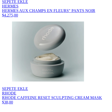
SEPETE EKLE
HERMES
HERMES AUX CHAMPS EN FLEURS" PANTS NOIR
$4.275,00
SEPETE EKLE
RHODE
RHODE CAFFEINE RESET SCULPTING CREAM MASK
$38,00