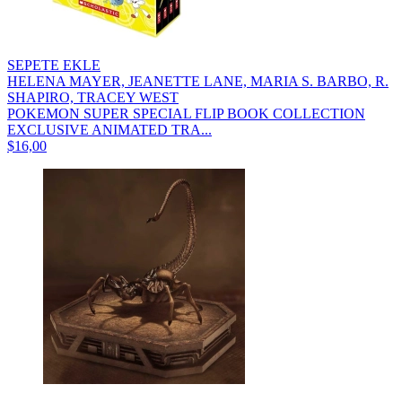
SEPETE EKLE
HELENA MAYER, JEANETTE LANE, MARIA S. BARBO, R.
SHAPIRO, TRACEY WEST
POKEMON SUPER SPECIAL FLIP BOOK COLLECTION
EXCLUSIVE ANIMATED TRA...
$16,00