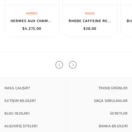
HERMES
RHODE
HERMES AUX CHAMPS EN FLEURS" PANTS NOIR
RHODE CAFFEINE RESET SCULPTING CREAM MASK
$4.275,00
$38,00
NASIL ÇALIŞIR?
TREND ÜRÜNLER
İLETİŞİM BİLGİLERİ
SIKÇA SORULANLAR
BLOG YAZILARI
ÜCRETLER
ALIŞVERİŞ SİTELERİ
BANKA BILGILERI