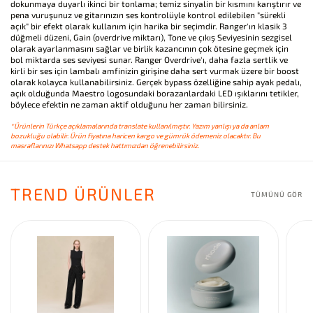
dokunmaya duyarlı ikinci bir tonlama; temiz sinyalin bir kısmını karıştırır ve
pena vuruşunuz ve gitarınızın ses kontrolüyle kontrol edilebilen "sürekli
açık" bir efekt olarak kullanım için harika bir seçimdir. Ranger'ın klasik 3
düğmeli düzeni, Gain (overdrive miktarı), Tone ve çıkış Seviyesinin sezgisel
olarak ayarlanmasını sağlar ve birlik kazancının çok ötesine geçmek için
bol miktarda ses seviyesi sunar. Ranger Overdrive'ı, daha fazla sertlik ve
kirli bir ses için lambalı amfinizin girişine daha sert vurmak üzere bir boost
olarak kolayca kullanabilirsiniz. Gerçek bypass özelliğine sahip ayak pedalı,
açık olduğunda Maestro logosundaki borazanlardaki LED ışıklarını tetikler,
böylece efektin ne zaman aktif olduğunu her zaman bilirsiniz.
*Ürünlerin Türkçe açıklamalarında translate kullanılmıştır. Yazım yanlışı ya da anlam
bozukluğu olabilir. Ürün fiyatına haricen kargo ve gümrük ödemeniz olacaktır. Bu
masraflarınızı Whatsapp destek hattımızdan öğrenebilirsiniz.
TREND ÜRÜNLER
TÜMÜNÜ GÖR