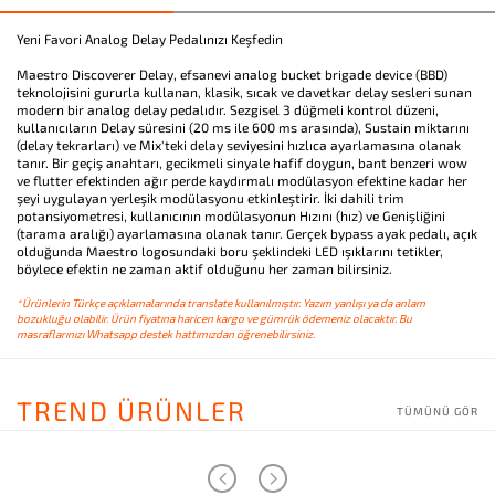
Yeni Favori Analog Delay Pedalınızı Keşfedin
Maestro Discoverer Delay, efsanevi analog bucket brigade device (BBD)
teknolojisini gururla kullanan, klasik, sıcak ve davetkar delay sesleri sunan
modern bir analog delay pedalıdır. Sezgisel 3 düğmeli kontrol düzeni,
kullanıcıların Delay süresini (20 ms ile 600 ms arasında), Sustain miktarını
(delay tekrarları) ve Mix'teki delay seviyesini hızlıca ayarlamasına olanak
tanır. Bir geçiş anahtarı, gecikmeli sinyale hafif doygun, bant benzeri wow
ve flutter efektinden ağır perde kaydırmalı modülasyon efektine kadar her
şeyi uygulayan yerleşik modülasyonu etkinleştirir. İki dahili trim
potansiyometresi, kullanıcının modülasyonun Hızını (hız) ve Genişliğini
(tarama aralığı) ayarlamasına olanak tanır. Gerçek bypass ayak pedalı, açık
olduğunda Maestro logosundaki boru şeklindeki LED ışıklarını tetikler,
böylece efektin ne zaman aktif olduğunu her zaman bilirsiniz.
*Ürünlerin Türkçe açıklamalarında translate kullanılmıştır. Yazım yanlışı ya da anlam
bozukluğu olabilir. Ürün fiyatına haricen kargo ve gümrük ödemeniz olacaktır. Bu
masraflarınızı Whatsapp destek hattımızdan öğrenebilirsiniz.
TREND ÜRÜNLER
TÜMÜNÜ GÖR