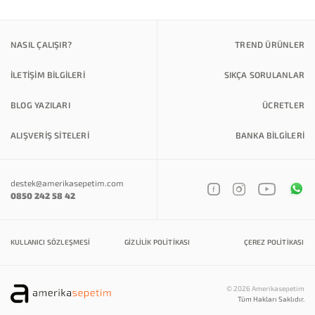
NASIL ÇALIŞIR?
TREND ÜRÜNLER
İLETİŞİM BİLGİLERİ
SIKÇA SORULANLAR
BLOG YAZILARI
ÜCRETLER
ALIŞVERİŞ SİTELERİ
BANKA BILGILERI
destek@amerikasepetim.com
0850 242 58 42
KULLANICI SÖZLEŞMESI
GIZLILIK POLITIKASI
ÇEREZ POLITIKASI
© 2026 Amerikasepetim
Tüm Hakları Saklıdır.