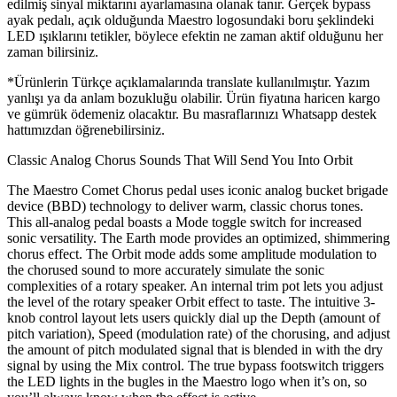
edilmiş sinyal miktarını ayarlamasına olanak tanır. Gerçek bypass
ayak pedalı, açık olduğunda Maestro logosundaki boru şeklindeki
LED ışıklarını tetikler, böylece efektin ne zaman aktif olduğunu her
zaman bilirsiniz.
*Ürünlerin Türkçe açıklamalarında translate kullanılmıştır. Yazım
yanlışı ya da anlam bozukluğu olabilir. Ürün fiyatına haricen kargo
ve gümrük ödemeniz olacaktır. Bu masraflarınızı Whatsapp destek
hattımızdan öğrenebilirsiniz.
Classic Analog Chorus Sounds That Will Send You Into Orbit
The Maestro Comet Chorus pedal uses iconic analog bucket brigade
device (BBD) technology to deliver warm, classic chorus tones.
This all-analog pedal boasts a Mode toggle switch for increased
sonic versatility. The Earth mode provides an optimized, shimmering
chorus effect. The Orbit mode adds some amplitude modulation to
the chorused sound to more accurately simulate the sonic
complexities of a rotary speaker. An internal trim pot lets you adjust
the level of the rotary speaker Orbit effect to taste. The intuitive 3-
knob control layout lets users quickly dial up the Depth (amount of
pitch variation), Speed (modulation rate) of the chorusing, and adjust
the amount of pitch modulated signal that is blended in with the dry
signal by using the Mix control. The true bypass footswitch triggers
the LED lights in the bugles in the Maestro logo when it’s on, so