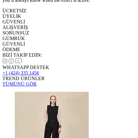
you’ll always know when the effect is active.
ÜCRETSİZ
ÜYELİK
GÜVENLİ
ALIŞVERİŞ
SORUNSUZ
GÜMRÜK
GÜVENLİ
ÖDEME
BİZİ TAKİP EDİN:
WHATSAPP DESTEK
+1 (424) 335 1456
TREND ÜRÜNLER
TÜMÜNÜ GÖR