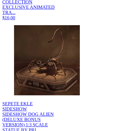
COLLECTION
EXCLUSIVE ANIMATED
TRA...
$16,00
SEPETE EKLE
SIDESHOW
SIDESHOW DOG ALIEN
(DELUXE BONUS
VERSION) 1:3 SCALE
STATUE BY PRI...