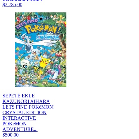
$2.785,00
SEPETE EKLE
KAZUNORI AIHARA
LETS FIND POKéMON!
CRYSTAL EDITION
INTERACTIVE
POKéMON
ADVENTURE...
$500,00