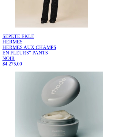
SEPETE EKLE
HERMES
HERMES AUX CHAMPS
EN FLEURS" PANTS
NOIR
$4.275,00