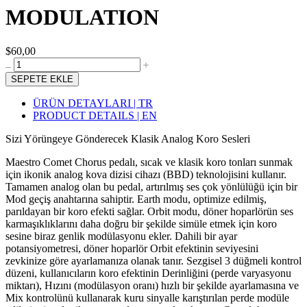
MODULATION
$60,00
SEPETE EKLE
ÜRÜN DETAYLARI | TR
PRODUCT DETAILS | EN
Sizi Yörüngeye Gönderecek Klasik Analog Koro Sesleri
Maestro Comet Chorus pedalı, sıcak ve klasik koro tonları sunmak
için ikonik analog kova dizisi cihazı (BBD) teknolojisini kullanır.
Tamamen analog olan bu pedal, artırılmış ses çok yönlülüğü için bir
Mod geçiş anahtarına sahiptir. Earth modu, optimize edilmiş,
parıldayan bir koro efekti sağlar. Orbit modu, döner hoparlörün ses
karmaşıklıklarını daha doğru bir şekilde simüle etmek için koro
sesine biraz genlik modülasyonu ekler. Dahili bir ayar
potansiyometresi, döner hoparlör Orbit efektinin seviyesini
zevkinize göre ayarlamanıza olanak tanır. Sezgisel 3 düğmeli kontrol
düzeni, kullanıcıların koro efektinin Derinliğini (perde varyasyonu
miktarı), Hızını (modülasyon oranı) hızlı bir şekilde ayarlamasına ve
Mix kontrolünü kullanarak kuru sinyalle karıştırılan perde modüle