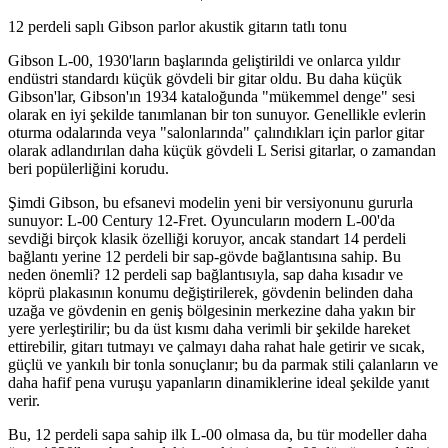
12 perdeli saplı Gibson parlor akustik gitarın tatlı tonu
Gibson L-00, 1930'ların başlarında geliştirildi ve onlarca yıldır
endüstri standardı küçük gövdeli bir gitar oldu. Bu daha küçük
Gibson'lar, Gibson'ın 1934 kataloğunda "mükemmel denge" sesi
olarak en iyi şekilde tanımlanan bir ton sunuyor. Genellikle evlerin
oturma odalarında veya "salonlarında" çalındıkları için parlor gitar
olarak adlandırılan daha küçük gövdeli L Serisi gitarlar, o zamandan
beri popülerliğini korudu.
Şimdi Gibson, bu efsanevi modelin yeni bir versiyonunu gururla
sunuyor: L-00 Century 12-Fret. Oyuncuların modern L-00'da
sevdiği birçok klasik özelliği koruyor, ancak standart 14 perdeli
bağlantı yerine 12 perdeli bir sap-gövde bağlantısına sahip. Bu
neden önemli? 12 perdeli sap bağlantısıyla, sap daha kısadır ve
köprü plakasının konumu değiştirilerek, gövdenin belinden daha
uzağa ve gövdenin en geniş bölgesinin merkezine daha yakın bir
yere yerleştirilir; bu da üst kısmı daha verimli bir şekilde hareket
ettirebilir, gitarı tutmayı ve çalmayı daha rahat hale getirir ve sıcak,
güçlü ve yankılı bir tonla sonuçlanır; bu da parmak stili çalanların ve
daha hafif pena vuruşu yapanların dinamiklerine ideal şekilde yanıt
verir.
Bu, 12 perdeli sapa sahip ilk L-00 olmasa da, bu tür modeller daha