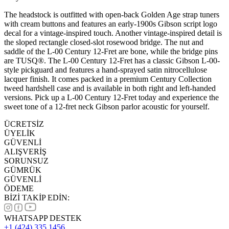
The headstock is outfitted with open-back Golden Age strap tuners
with cream buttons and features an early-1900s Gibson script logo
decal for a vintage-inspired touch. Another vintage-inspired detail is
the sloped rectangle closed-slot rosewood bridge. The nut and
saddle of the L-00 Century 12-Fret are bone, while the bridge pins
are TUSQ®. The L-00 Century 12-Fret has a classic Gibson L-00-
style pickguard and features a hand-sprayed satin nitrocellulose
lacquer finish. It comes packed in a premium Century Collection
tweed hardshell case and is available in both right and left-handed
versions. Pick up a L-00 Century 12-Fret today and experience the
sweet tone of a 12-fret neck Gibson parlor acoustic for yourself.
ÜCRETSİZ
ÜYELİK
GÜVENLİ
ALIŞVERİŞ
SORUNSUZ
GÜMRÜK
GÜVENLİ
ÖDEME
BİZİ TAKİP EDİN:
WHATSAPP DESTEK
+1 (424) 335 1456