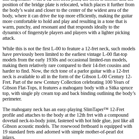
position of the bridge plate is relocated, which places it further from
the body’s waist and closer to the center of the widest area of the
body, where it can drive the top more efficiently, making the guitar
more comfortable to hold and play and resulting in a tone that is
warm, punchy, and resonant and that responds ideally to the
dynamics of fingerstyle players and players with a lighter picking
attack.
While this is not the first L-00 to feature a 12-fret neck, such models
have previously been limited to the earliest vintage L-00 flat-top
models from the early 1930s and occasional limited-run models,
making them relatively rare compared to their 14-fret cousins and
harder to find. Now, the rich tone of a parlor guitar with a 12-fret
neck is available to all in the form of the Gibson L-00 Century 12-
Fret. Part of the new Century Collection celebrating 100 Years of
Gibson Flat-Tops, it features a mahogany body with a Sitka spruce
top, with single ply cream top and back binding outlining the body’s
perimeter.
The mahogany neck has an easy-playing SlimTaper™ 12-Fret
profile and attaches to the body at the 12th fret with a compound
dovetail neck-to-body joint, fastened with hot hide glue, just like all
Gibson acoustic models. The rosewood fretboard is equipped with
19 standard frets and adorned with simple mother-of-pearl dot
inlays.