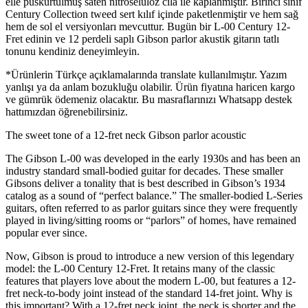
elle püskürtülmüş saten nitroselüloz cila ile kaplanmıştır. Birinci sınıf
Century Collection tweed sert kılıf içinde paketlenmiştir ve hem sağ
hem de sol el versiyonları mevcuttur. Bugün bir L-00 Century 12-
Fret edinin ve 12 perdeli saplı Gibson parlor akustik gitarın tatlı
tonunu kendiniz deneyimleyin.
*Ürünlerin Türkçe açıklamalarında translate kullanılmıştır. Yazım
yanlışı ya da anlam bozukluğu olabilir. Ürün fiyatına haricen kargo
ve gümrük ödemeniz olacaktır. Bu masraflarınızı Whatsapp destek
hattımızdan öğrenebilirsiniz.
The sweet tone of a 12-fret neck Gibson parlor acoustic
The Gibson L-00 was developed in the early 1930s and has been an
industry standard small-bodied guitar for decades. These smaller
Gibsons deliver a tonality that is best described in Gibson’s 1934
catalog as a sound of “perfect balance.” The smaller-bodied L-Series
guitars, often referred to as parlor guitars since they were frequently
played in living/sitting rooms or “parlors” of homes, have remained
popular ever since.
Now, Gibson is proud to introduce a new version of this legendary
model: the L-00 Century 12-Fret. It retains many of the classic
features that players love about the modern L-00, but features a 12-
fret neck-to-body joint instead of the standard 14-fret joint. Why is
this important? With a 12-fret neck joint, the neck is shorter and the