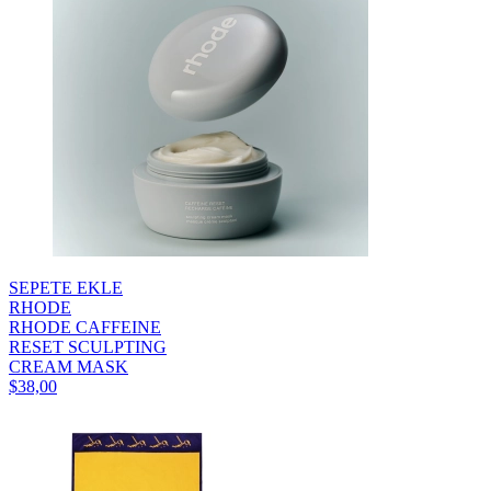
SEPETE EKLE
RHODE
RHODE CAFFEINE
RESET SCULPTING
CREAM MASK
$38,00