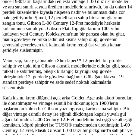
önce 1930'ların başlarındaki en eski vintage L-00 düz üst modelleri
ve ara sıra sınırlı sayıda üretilen modellerle sınırlıydı, bu da onları 14
perdeli kuzenlerine kıyasla nispeten nadir ve bulunması daha zor
hale getiriyordu. Şimdi, 12 perdeli sapa sahip bir salon gitarının
zengin tonu, Gibson L-00 Century 12-Fret modeliyle herkesin
kullanımına sunuluyor. Gibson Flat-Top gitarlarının 100. yılını
kutlayan yeni Century Koleksiyonu'nun bir parçası olan bu gitar,
maun gövdeye ve Sitka ladin üst kısma sahip olup, gövdenin
çevresini çevreleyen tek katmanlı krem rengi üst ve arka kenar
şeridiyle süslenmiştir.
Maun sap, kolay çalınabilen SlimTaper™ 12 perdeli bir profile
sahiptir ve tıpkı tüm Gibson akustik modellerinde olduğu gibi, sıcak
tutkal ile sabitlenmiş, bileşik kırlangıç kuyruğu sap-gövde
birleşimiyle 12. perdede gövdeye bağlanır. Gül ağacı klavye, 19
standart perdeye sahiptir ve sade sedef noktalı kakmalarla
süslenmiştir.
Kafa kısmı, krem düğmeli açık arka Golden Age askı akort burguları
ile donatılmıştır ve vintage esintili bir dokunuş için 1900'lerin
başlarından kalma bir Gibson yazı logosu çıkartmasına sahiptir. Bir
diğer vintage esintili detay ise eğimli dikdörtgen kapalı yuvalı gül
ağacı köprüdür. L-00 Century 12-Fret modelinin üst eşiği ve alt eşiği
kemikten, köprü pimleri ise TUSQ® malzemeden üretilmiştir. L-00
Century 12-Fret, klasik Gibson L-00 tarzı bir pickguard'a sahiptir ve