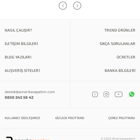
NASIL ÇALIŞIR?
TREND ÜRÜNLER
İLETİŞİM BİLGİLERİ
SIKÇA SORULANLAR
BLOG YAZILARI
ÜCRETLER
ALIŞVERİŞ SİTELERİ
BANKA BILGILERI
destek@amerikasepetim.com
0850 242 58 42
KULLANICI SÖZLEŞMESI
GIZLILIK POLITIKASI
ÇEREZ POLITIKASI
© 2026 Amerikasepetim