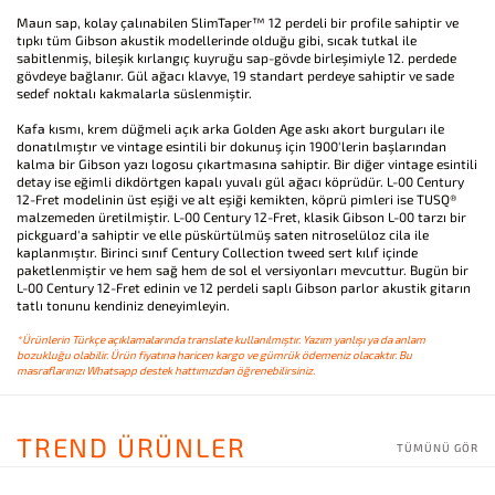
Maun sap, kolay çalınabilen SlimTaper™ 12 perdeli bir profile sahiptir ve
tıpkı tüm Gibson akustik modellerinde olduğu gibi, sıcak tutkal ile
sabitlenmiş, bileşik kırlangıç kuyruğu sap-gövde birleşimiyle 12. perdede
gövdeye bağlanır. Gül ağacı klavye, 19 standart perdeye sahiptir ve sade
sedef noktalı kakmalarla süslenmiştir.
Kafa kısmı, krem düğmeli açık arka Golden Age askı akort burguları ile
donatılmıştır ve vintage esintili bir dokunuş için 1900'lerin başlarından
kalma bir Gibson yazı logosu çıkartmasına sahiptir. Bir diğer vintage esintili
detay ise eğimli dikdörtgen kapalı yuvalı gül ağacı köprüdür. L-00 Century
12-Fret modelinin üst eşiği ve alt eşiği kemikten, köprü pimleri ise TUSQ®
malzemeden üretilmiştir. L-00 Century 12-Fret, klasik Gibson L-00 tarzı bir
pickguard'a sahiptir ve elle püskürtülmüş saten nitroselüloz cila ile
kaplanmıştır. Birinci sınıf Century Collection tweed sert kılıf içinde
paketlenmiştir ve hem sağ hem de sol el versiyonları mevcuttur. Bugün bir
L-00 Century 12-Fret edinin ve 12 perdeli saplı Gibson parlor akustik gitarın
tatlı tonunu kendiniz deneyimleyin.
*Ürünlerin Türkçe açıklamalarında translate kullanılmıştır. Yazım yanlışı ya da anlam
bozukluğu olabilir. Ürün fiyatına haricen kargo ve gümrük ödemeniz olacaktır. Bu
masraflarınızı Whatsapp destek hattımızdan öğrenebilirsiniz.
TREND ÜRÜNLER
TÜMÜNÜ GÖR