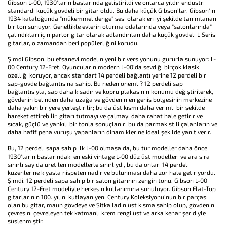
Gibson L-00, 1930'ların başlarında geliştirildi ve onlarca yıldır endüstri
standardı küçük gövdeli bir gitar oldu. Bu daha küçük Gibson'lar, Gibson'ın
1934 kataloğunda "mükemmel denge" sesi olarak en iyi şekilde tanımlanan
bir ton sunuyor. Genellikle evlerin oturma odalarında veya "salonlarında"
çalındıkları için parlor gitar olarak adlandırılan daha küçük gövdeli L Serisi
gitarlar, o zamandan beri popülerliğini korudu.
Şimdi Gibson, bu efsanevi modelin yeni bir versiyonunu gururla sunuyor: L-
00 Century 12-Fret. Oyuncuların modern L-00'da sevdiği birçok klasik
özelliği koruyor, ancak standart 14 perdeli bağlantı yerine 12 perdeli bir
sap-gövde bağlantısına sahip. Bu neden önemli? 12 perdeli sap
bağlantısıyla, sap daha kısadır ve köprü plakasının konumu değiştirilerek,
gövdenin belinden daha uzağa ve gövdenin en geniş bölgesinin merkezine
daha yakın bir yere yerleştirilir; bu da üst kısmı daha verimli bir şekilde
hareket ettirebilir, gitarı tutmayı ve çalmayı daha rahat hale getirir ve
sıcak, güçlü ve yankılı bir tonla sonuçlanır; bu da parmak stili çalanların ve
daha hafif pena vuruşu yapanların dinamiklerine ideal şekilde yanıt verir.
Bu, 12 perdeli sapa sahip ilk L-00 olmasa da, bu tür modeller daha önce
1930'ların başlarındaki en eski vintage L-00 düz üst modelleri ve ara sıra
sınırlı sayıda üretilen modellerle sınırlıydı, bu da onları 14 perdeli
kuzenlerine kıyasla nispeten nadir ve bulunması daha zor hale getiriyordu.
Şimdi, 12 perdeli sapa sahip bir salon gitarının zengin tonu, Gibson L-00
Century 12-Fret modeliyle herkesin kullanımına sunuluyor. Gibson Flat-Top
gitarlarının 100. yılını kutlayan yeni Century Koleksiyonu'nun bir parçası
olan bu gitar, maun gövdeye ve Sitka ladin üst kısma sahip olup, gövdenin
çevresini çevreleyen tek katmanlı krem rengi üst ve arka kenar şeridiyle
süslenmiştir.