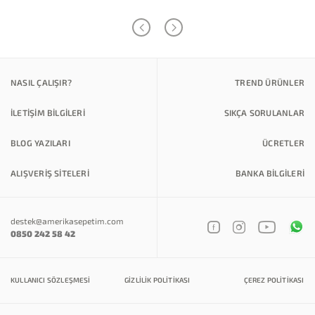
NASIL ÇALIŞIR?
TREND ÜRÜNLER
İLETİŞİM BİLGİLERİ
SIKÇA SORULANLAR
BLOG YAZILARI
ÜCRETLER
ALIŞVERİŞ SİTELERİ
BANKA BILGILERI
destek@amerikasepetim.com
0850 242 58 42
KULLANICI SÖZLEŞMESI
GIZLILIK POLITIKASI
ÇEREZ POLITIKASI