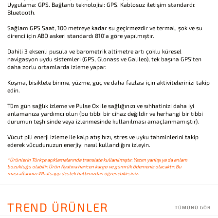
Uygulama: GPS. Bağlantı teknolojisi: GPS. Kablosuz iletişim standardı:
Bluetooth.
Sağlam GPS Saat, 100 metreye kadar su geçirmezdir ve termal, şok ve su
direnci için ABD askeri standardı 810'a göre yapılmıştır.
Dahili 3 eksenli pusula ve barometrik altimetre artı çoklu küresel
navigasyon uydu sistemleri (GPS, Glonass ve Galileo), tek başına GPS'ten
daha zorlu ortamlarda izleme yapar.
Koşma, bisiklete binme, yüzme, güç ve daha fazlası için aktivitelerinizi takip
edin.
Tüm gün sağlık izleme ve Pulse Ox ile sağlığınızı ve sıhhatinizi daha iyi
anlamanıza yardımcı olun (bu tıbbi bir cihaz değildir ve herhangi bir tıbbi
durumun teşhisinde veya izlenmesinde kullanılması amaçlanmamıştır).
Vücut pili enerji izleme ile kalp atış hızı, stres ve uyku tahminlerini takip
ederek vücudunuzun enerjiyi nasıl kullandığını izleyin.
*Ürünlerin Türkçe açıklamalarında translate kullanılmıştır. Yazım yanlışı ya da anlam
bozukluğu olabilir. Ürün fiyatına haricen kargo ve gümrük ödemeniz olacaktır. Bu
masraflarınızı Whatsapp destek hattımızdan öğrenebilirsiniz.
TREND ÜRÜNLER
TÜMÜNÜ GÖR