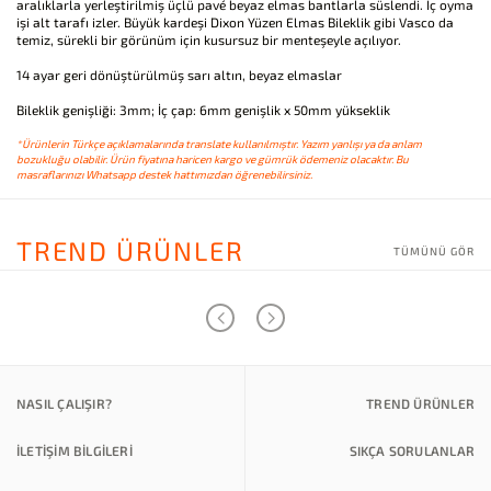
aralıklarla yerleştirilmiş üçlü pavé beyaz elmas bantlarla süslendi. İç oyma
işi alt tarafı izler. Büyük kardeşi Dixon Yüzen Elmas Bileklik gibi Vasco da
temiz, sürekli bir görünüm için kusursuz bir menteşeyle açılıyor.
14 ayar geri dönüştürülmüş sarı altın, beyaz elmaslar
Bileklik genişliği: 3mm; İç çap: 6mm genişlik x 50mm yükseklik
*Ürünlerin Türkçe açıklamalarında translate kullanılmıştır. Yazım yanlışı ya da anlam
bozukluğu olabilir. Ürün fiyatına haricen kargo ve gümrük ödemeniz olacaktır. Bu
masraflarınızı Whatsapp destek hattımızdan öğrenebilirsiniz.
TREND ÜRÜNLER
TÜMÜNÜ GÖR
NASIL ÇALIŞIR?
TREND ÜRÜNLER
İLETİŞİM BİLGİLERİ
SIKÇA SORULANLAR