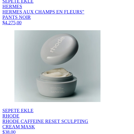
SEPETE EKLE
HERMES
HERMES AUX CHAMPS EN FLEURS"
PANTS NOIR
$4.275,00
SEPETE EKLE
RHODE
RHODE CAFFEINE RESET SCULPTING
CREAM MASK
$38,00