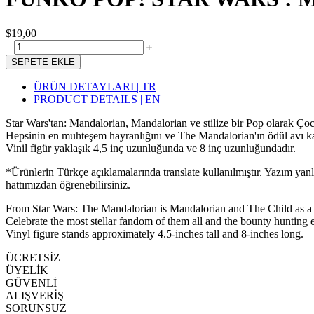
$19,00
SEPETE EKLE
ÜRÜN DETAYLARI | TR
PRODUCT DETAILS | EN
Star Wars'tan: Mandalorian, Mandalorian ve stilize bir Pop olarak Ço
Hepsinin en muhteşem hayranlığını ve The Mandalorian'ın ödül avı kaç
Vinil figür yaklaşık 4,5 inç uzunluğunda ve 8 inç uzunluğundadır.
*Ürünlerin Türkçe açıklamalarında translate kullanılmıştır. Yazım yan
hattımızdan öğrenebilirsiniz.
From Star Wars: The Mandalorian is Mandalorian and The Child as a
Celebrate the most stellar fandom of them all and the bounty huntin
Vinyl figure stands approximately 4.5-inches tall and 8-inches long.
ÜCRETSİZ
ÜYELİK
GÜVENLİ
ALIŞVERİŞ
SORUNSUZ