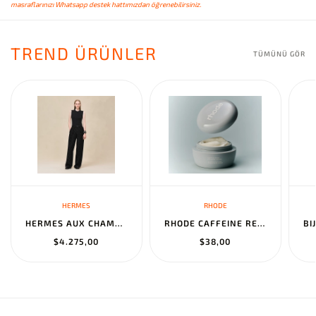
masraflarınızı Whatsapp destek hattımızdan öğrenebilirsiniz.
TREND ÜRÜNLER
TÜMÜNÜ GÖR
HERMES
RHODE
HERMES AUX CHAMPS EN FLEURS" PANTS NOIR
RHODE CAFFEINE RESET SCULPTING CREAM MASK
$4.275,00
$38,00