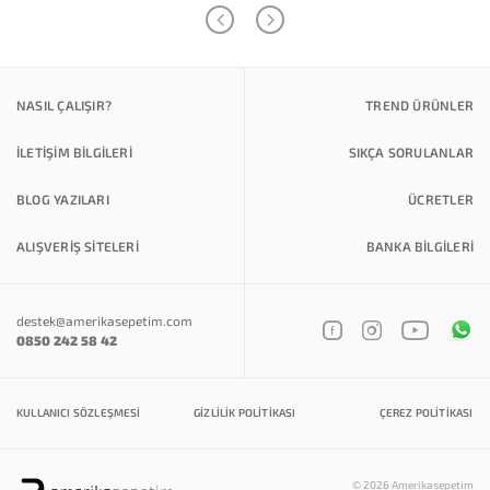
NASIL ÇALIŞIR?
TREND ÜRÜNLER
İLETİŞİM BİLGİLERİ
SIKÇA SORULANLAR
BLOG YAZILARI
ÜCRETLER
ALIŞVERİŞ SİTELERİ
BANKA BILGILERI
destek@amerikasepetim.com
0850 242 58 42
KULLANICI SÖZLEŞMESI
GIZLILIK POLITIKASI
ÇEREZ POLITIKASI
© 2026 Amerikasepetim