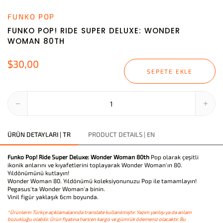
FUNKO POP
FUNKO POP! RIDE SUPER DELUXE: WONDER
WOMAN 80TH
$30,00
SEPETE EKLE
ÜRÜN DETAYLARI | TR
PRODUCT DETAILS | EN
Funko Pop! Ride Super Deluxe: Wonder Woman 80th
Pop olarak çeşitli
ikonik anlarını ve kıyafetlerini toplayarak Wonder Woman'ın 80.
Yıldönümünü kutlayın!
Wonder Woman 80. Yıldönümü koleksiyonunuzu Pop ile tamamlayın!
Pegasus'ta Wonder Woman'a binin.
Vinil figür yaklaşık 6cm boyunda.
*Ürünlerin Türkçe açıklamalarında translate kullanılmıştır. Yazım yanlışı ya da anlam
bozukluğu olabilir. Ürün fiyatına haricen kargo ve gümrük ödemeniz olacaktır. Bu