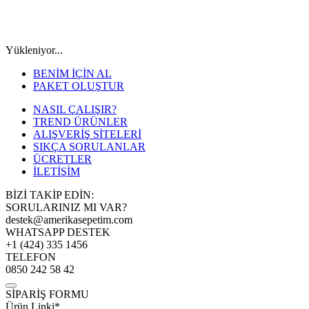
Yükleniyor...
BENİM İÇİN AL
PAKET OLUŞTUR
NASIL ÇALIŞIR?
TREND ÜRÜNLER
ALIŞVERİŞ SİTELERİ
SIKÇA SORULANLAR
ÜCRETLER
İLETİŞİM
BİZİ TAKİP EDİN:
SORULARINIZ MI VAR?
destek@amerikasepetim.com
WHATSAPP DESTEK
+1 (424) 335 1456
TELEFON
0850 242 58 42
SİPARİŞ FORMU
Ürün Linki*