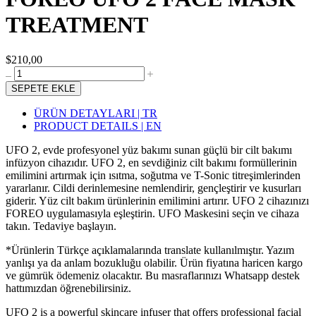
TREATMENT
$210,00
SEPETE EKLE
ÜRÜN DETAYLARI | TR
PRODUCT DETAILS | EN
UFO 2, evde profesyonel yüz bakımı sunan güçlü bir cilt bakımı
infüzyon cihazıdır. UFO 2, en sevdiğiniz cilt bakımı formüllerinin
emilimini artırmak için ısıtma, soğutma ve T-Sonic titreşimlerinden
yararlanır. Cildi derinlemesine nemlendirir, gençleştirir ve kusurları
giderir. Yüz cilt bakım ürünlerinin emilimini artırır. UFO 2 cihazınızı
FOREO uygulamasıyla eşleştirin. UFO Maskesini seçin ve cihaza
takın. Tedaviye başlayın.
*Ürünlerin Türkçe açıklamalarında translate kullanılmıştır. Yazım
yanlışı ya da anlam bozukluğu olabilir. Ürün fiyatına haricen kargo
ve gümrük ödemeniz olacaktır. Bu masraflarınızı Whatsapp destek
hattımızdan öğrenebilirsiniz.
UFO 2 is a powerful skincare infuser that offers professional facial