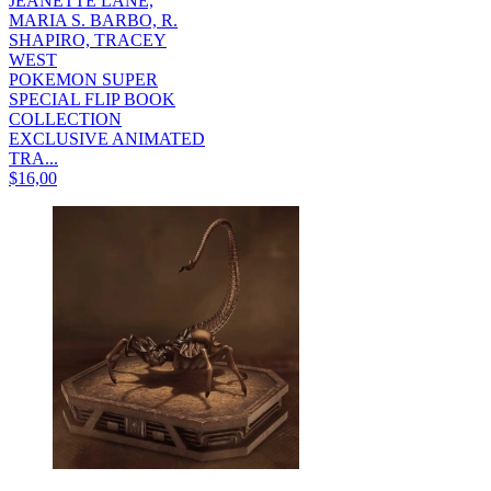
JEANETTE LANE,
MARIA S. BARBO, R.
SHAPIRO, TRACEY
WEST
POKEMON SUPER
SPECIAL FLIP BOOK
COLLECTION
EXCLUSIVE ANIMATED
TRA...
$16,00