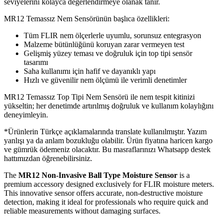
seviyelerini kolayca değerlendirmeye olanak tanır.
MR12 Temassız Nem Sensörünün başlıca özellikleri:
Tüm FLIR nem ölçerlerle uyumlu, sorunsuz entegrasyon
Malzeme bütünlüğünü koruyan zarar vermeyen test
Gelişmiş yüzey teması ve doğruluk için top tipi sensör
tasarımı
Saha kullanımı için hafif ve dayanıklı yapı
Hızlı ve güvenilir nem ölçümü ile verimli denetimler
MR12 Temassız Top Tipi Nem Sensörü ile nem tespit kitinizi
yükseltin; her denetimde artırılmış doğruluk ve kullanım kolaylığını
deneyimleyin.
*Ürünlerin Türkçe açıklamalarında translate kullanılmıştır. Yazım
yanlışı ya da anlam bozukluğu olabilir. Ürün fiyatına haricen kargo
ve gümrük ödemeniz olacaktır. Bu masraflarınızı Whatsapp destek
hattımızdan öğrenebilirsiniz.
The
MR12 Non-Invasive Ball Type Moisture Sensor
is a
premium accessory designed exclusively for FLIR moisture meters.
This innovative sensor offers accurate, non-destructive moisture
detection, making it ideal for professionals who require quick and
reliable measurements without damaging surfaces.