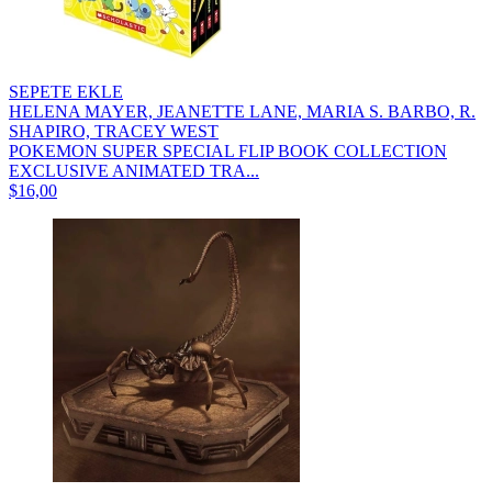
SEPETE EKLE
HELENA MAYER, JEANETTE LANE, MARIA S. BARBO, R.
SHAPIRO, TRACEY WEST
POKEMON SUPER SPECIAL FLIP BOOK COLLECTION
EXCLUSIVE ANIMATED TRA...
$16,00