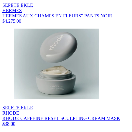
SEPETE EKLE
HERMES
HERMES AUX CHAMPS EN FLEURS" PANTS NOIR
$4.275,00
SEPETE EKLE
RHODE
RHODE CAFFEINE RESET SCULPTING CREAM MASK
$38,00