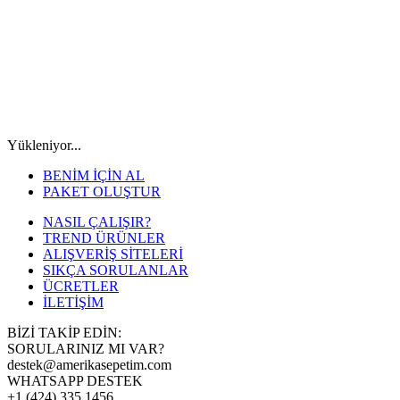
Yükleniyor...
BENİM İÇİN AL
PAKET OLUŞTUR
NASIL ÇALIŞIR?
TREND ÜRÜNLER
ALIŞVERİŞ SİTELERİ
SIKÇA SORULANLAR
ÜCRETLER
İLETİŞİM
BİZİ TAKİP EDİN:
SORULARINIZ MI VAR?
destek@amerikasepetim.com
WHATSAPP DESTEK
+1 (424) 335 1456