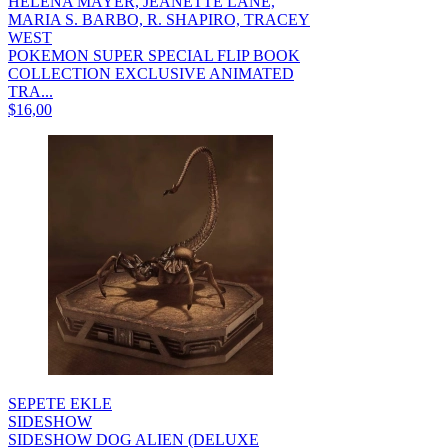
HELENA MAYER, JEANETTE LANE,
MARIA S. BARBO, R. SHAPIRO, TRACEY
WEST
POKEMON SUPER SPECIAL FLIP BOOK
COLLECTION EXCLUSIVE ANIMATED
TRA...
$16,00
SEPETE EKLE
SIDESHOW
SIDESHOW DOG ALIEN (DELUXE