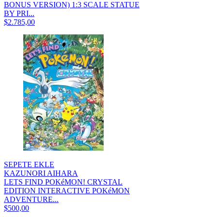
BONUS VERSION) 1:3 SCALE STATUE
BY PRI...
$2.785,00
SEPETE EKLE
KAZUNORI AIHARA
LETS FIND POKéMON! CRYSTAL
EDITION INTERACTIVE POKéMON
ADVENTURE...
$500,00