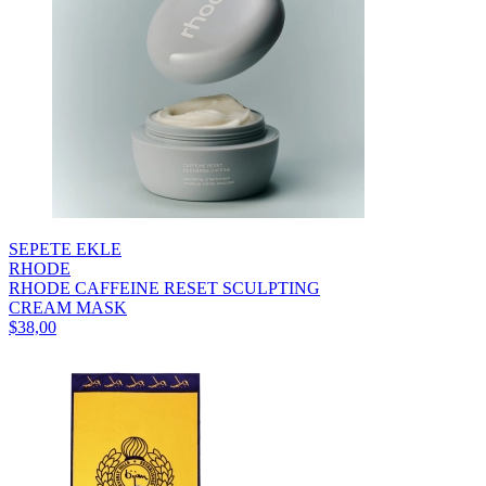
SEPETE EKLE
RHODE
RHODE CAFFEINE RESET SCULPTING
CREAM MASK
$38,00