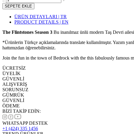
SEPETE EKLE
ÜRÜN DETAYLARI | TR
PRODUCT DETAILS | EN
The Flintstones Season 3
Bu inanılmaz ünlü modern Taş Devri ailesi
*Ürünlerin Türkçe açıklamalarında translate kullanılmıştır. Yazım yan
hattımızdan öğrenebilirsiniz.
Join the fun in the town of Bedrock with the this fabulously famous
ÜCRETSİZ
ÜYELİK
GÜVENLİ
ALIŞVERİŞ
SORUNSUZ
GÜMRÜK
GÜVENLİ
ÖDEME
BİZİ TAKİP EDİN:
WHATSAPP DESTEK
+1 (424) 335 1456
TREND ÜRÜNLER