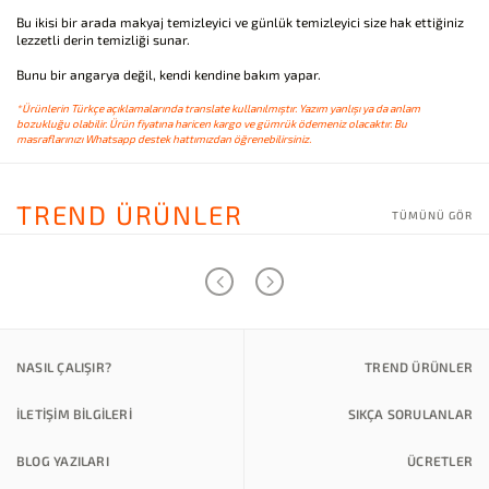
Bu ikisi bir arada makyaj temizleyici ve günlük temizleyici size hak ettiğiniz
lezzetli derin temizliği sunar.
Bunu bir angarya değil, kendi kendine bakım yapar.
*Ürünlerin Türkçe açıklamalarında translate kullanılmıştır. Yazım yanlışı ya da anlam
bozukluğu olabilir. Ürün fiyatına haricen kargo ve gümrük ödemeniz olacaktır. Bu
masraflarınızı Whatsapp destek hattımızdan öğrenebilirsiniz.
TREND ÜRÜNLER
TÜMÜNÜ GÖR
NASIL ÇALIŞIR?
TREND ÜRÜNLER
İLETİŞİM BİLGİLERİ
SIKÇA SORULANLAR
BLOG YAZILARI
ÜCRETLER