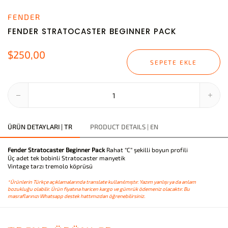
FENDER
FENDER STRATOCASTER BEGINNER PACK
$250,00
SEPETE EKLE
ÜRÜN DETAYLARI | TR
PRODUCT DETAILS | EN
Fender Stratocaster Beginner Pack
Rahat “C” şekilli boyun profili
Üç adet tek bobinli Stratocaster manyetik
Vintage tarzı tremolo köprüsü
*Ürünlerin Türkçe açıklamalarında translate kullanılmıştır. Yazım yanlışı ya da anlam
bozukluğu olabilir. Ürün fiyatına haricen kargo ve gümrük ödemeniz olacaktır. Bu
masraflarınızı Whatsapp destek hattımızdan öğrenebilirsiniz.