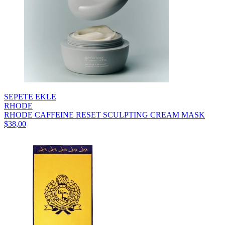
SEPETE EKLE
RHODE
RHODE CAFFEINE RESET SCULPTING CREAM MASK
$38,00