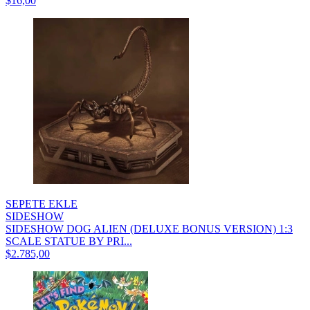
$16,00
SEPETE EKLE
SIDESHOW
SIDESHOW DOG ALIEN (DELUXE BONUS VERSION) 1:3
SCALE STATUE BY PRI...
$2.785,00