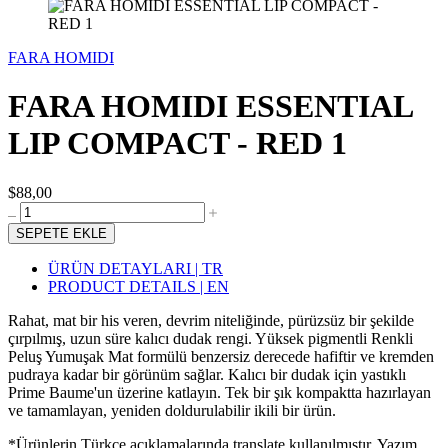
FARA HOMIDI
FARA HOMIDI ESSENTIAL
LIP COMPACT - RED 1
$88,00
SEPETE EKLE
ÜRÜN DETAYLARI | TR
PRODUCT DETAILS | EN
Rahat, mat bir his veren, devrim niteliğinde, pürüzsüz bir şekilde
çırpılmış, uzun süre kalıcı dudak rengi. Yüksek pigmentli Renkli
Peluş Yumuşak Mat formülü benzersiz derecede hafiftir ve kremden
pudraya kadar bir görünüm sağlar. Kalıcı bir dudak için yastıklı
Prime Baume'un üzerine katlayın. Tek bir şık kompaktta hazırlayan
ve tamamlayan, yeniden doldurulabilir ikili bir ürün.
*Ürünlerin Türkçe açıklamalarında translate kullanılmıştır. Yazım