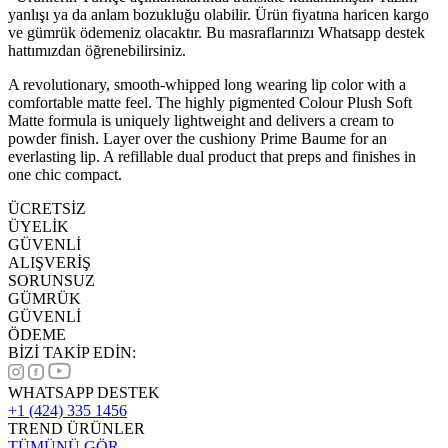
yanlışı ya da anlam bozukluğu olabilir. Ürün fiyatına haricen kargo
ve gümrük ödemeniz olacaktır. Bu masraflarınızı Whatsapp destek
hattımızdan öğrenebilirsiniz.
A revolutionary, smooth-whipped long wearing lip color with a
comfortable matte feel. The highly pigmented Colour Plush Soft
Matte formula is uniquely lightweight and delivers a cream to
powder finish. Layer over the cushiony Prime Baume for an
everlasting lip. A refillable dual product that preps and finishes in
one chic compact.
ÜCRETSİZ
ÜYELİK
GÜVENLİ
ALIŞVERİŞ
SORUNSUZ
GÜMRÜK
GÜVENLİ
ÖDEME
BİZİ TAKİP EDİN:
WHATSAPP DESTEK
+1 (424) 335 1456
TREND ÜRÜNLER
TÜMÜNÜ GÖR