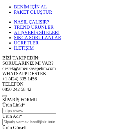
BENİM İÇİN AL
PAKET OLUŞTUR
NASIL ÇALIŞIR?
TREND ÜRÜNLER
ALIŞVERİŞ SİTELERİ
SIKÇA SORULANLAR
ÜCRETLER
İLETİŞİM
BİZİ TAKİP EDİN:
SORULARINIZ MI VAR?
destek@amerikasepetim.com
WHATSAPP DESTEK
+1 (424) 335 1456
TELEFON
0850 242 58 42
SİPARİŞ FORMU
Ürün Linki*
Ürün Adı*
Ürün Görseli