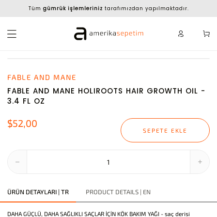
Tüm
gümrük işlemleriniz
tarafımızdan yapılmaktadır.
FABLE AND MANE
FABLE AND MANE HOLIROOTS HAIR GROWTH OIL -
3.4 FL OZ
$52,00
SEPETE EKLE
ÜRÜN DETAYLARI | TR
PRODUCT DETAILS | EN
DAHA GÜÇLÜ, DAHA SAĞLIKLI SAÇLAR İÇİN KÖK BAKIM YAĞI - saç derisi