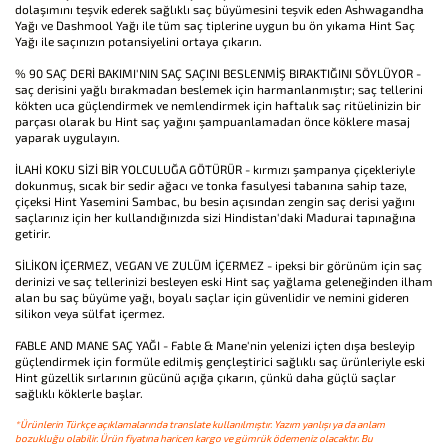
dolaşımını teşvik ederek sağlıklı saç büyümesini teşvik eden Ashwagandha
Yağı ve Dashmool Yağı ile tüm saç tiplerine uygun bu ön yıkama Hint Saç
Yağı ile saçınızın potansiyelini ortaya çıkarın.
% 90 SAÇ DERİ BAKIMI'NIN SAÇ SAÇINI BESLENMİŞ BIRAKTIĞINI SÖYLÜYOR -
saç derisini yağlı bırakmadan beslemek için harmanlanmıştır; saç tellerini
kökten uca güçlendirmek ve nemlendirmek için haftalık saç ritüelinizin bir
parçası olarak bu Hint saç yağını şampuanlamadan önce köklere masaj
yaparak uygulayın.
İLAHİ KOKU SİZİ BİR YOLCULUĞA GÖTÜRÜR - kırmızı şampanya çiçekleriyle
dokunmuş, sıcak bir sedir ağacı ve tonka fasulyesi tabanına sahip taze,
çiçeksi Hint Yasemini Sambac, bu besin açısından zengin saç derisi yağını
saçlarınız için her kullandığınızda sizi Hindistan'daki Madurai tapınağına
getirir.
SİLİKON İÇERMEZ, VEGAN VE ZULÜM İÇERMEZ - ipeksi bir görünüm için saç
derinizi ve saç tellerinizi besleyen eski Hint saç yağlama geleneğinden ilham
alan bu saç büyüme yağı, boyalı saçlar için güvenlidir ve nemini gideren
silikon veya sülfat içermez.
FABLE AND MANE SAÇ YAĞI - Fable & Mane'nin yelenizi içten dışa besleyip
güçlendirmek için formüle edilmiş gençleştirici sağlıklı saç ürünleriyle eski
Hint güzellik sırlarının gücünü açığa çıkarın, çünkü daha güçlü saçlar
sağlıklı köklerle başlar.
*Ürünlerin Türkçe açıklamalarında translate kullanılmıştır. Yazım yanlışı ya da anlam
bozukluğu olabilir. Ürün fiyatına haricen kargo ve gümrük ödemeniz olacaktır. Bu