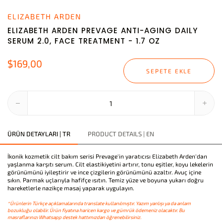
ELIZABETH ARDEN
ELIZABETH ARDEN PREVAGE ANTI-AGING DAILY
SERUM 2.0, FACE TREATMENT - 1.7 OZ
$169,00
SEPETE EKLE
ÜRÜN DETAYLARI | TR
PRODUCT DETAILS | EN
İkonik kozmetik cilt bakım serisi Prevage'in yaratıcısı Elizabeth Arden'dan
yaşlanma karşıtı serum. Cilt elastikiyetini artırır, tonu eşitler, koyu lekelerin
görünümünü iyileştirir ve ince çizgilerin görünümünü azaltır. Avuç içine
sıkın. Parmak uçlarıyla hafifçe ısıtın. Temiz yüze ve boyuna yukarı doğru
hareketlerle nazikçe masaj yaparak uygulayın.
*Ürünlerin Türkçe açıklamalarında translate kullanılmıştır. Yazım yanlışı ya da anlam
bozukluğu olabilir. Ürün fiyatına haricen kargo ve gümrük ödemeniz olacaktır. Bu
masraflarınızı Whatsapp destek hattımızdan öğrenebilirsiniz.