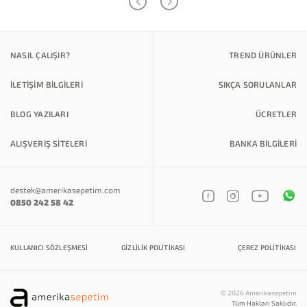
NASIL ÇALIŞIR?
TREND ÜRÜNLER
İLETİŞİM BİLGİLERİ
SIKÇA SORULANLAR
BLOG YAZILARI
ÜCRETLER
ALIŞVERİŞ SİTELERİ
BANKA BILGILERI
destek@amerikasepetim.com
0850 242 58 42
KULLANICI SÖZLEŞMESI
GIZLILIK POLITIKASI
ÇEREZ POLITIKASI
© 2026 Amerikasepetim
Tüm Hakları Saklıdır.