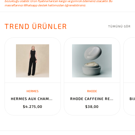
bozukluğu olabilir. Ürün fiyatına haricen kargo ve gümrük ödemeniz olacaktır. Bu
masraflarınızı Whatsapp destek hattımızdan öğrenebilirsiniz.
TREND ÜRÜNLER
TÜMÜNÜ GÖR
HERMES
RHODE
HERMES AUX CHAMPS EN FLEURS" PANTS NOIR
RHODE CAFFEINE RESET SCULPTING CREAM MASK
$4.275,00
$38,00