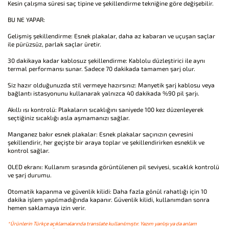
Kesin çalışma süresi saç tipine ve şekillendirme tekniğine göre değişebilir.
BU NE YAPAR:
Gelişmiş şekillendirme: Esnek plakalar, daha az kabaran ve uçuşan saçlar
ile pürüzsüz, parlak saçlar üretir.
30 dakikaya kadar kablosuz şekillendirme: Kablolu düzleştirici ile aynı
termal performansı sunar. Sadece 70 dakikada tamamen şarj olur.
Siz hazır olduğunuzda stil vermeye hazırsınız: Manyetik şarj kablosu veya
bağlantı istasyonunu kullanarak yalnızca 40 dakikada %90 pil şarjı.
Akıllı ısı kontrolü: Plakaların sıcaklığını saniyede 100 kez düzenleyerek
seçtiğiniz sıcaklığı asla aşmamanızı sağlar.
Manganez bakır esnek plakalar: Esnek plakalar saçınızın çevresini
şekillendirir, her geçişte bir araya toplar ve şekillendirirken esneklik ve
kontrol sağlar.
OLED ekranı: Kullanım sırasında görüntülenen pil seviyesi, sıcaklık kontrolü
ve şarj durumu.
Otomatik kapanma ve güvenlik kilidi: Daha fazla gönül rahatlığı için 10
dakika işlem yapılmadığında kapanır. Güvenlik kilidi, kullanımdan sonra
hemen saklamaya izin verir.
*Ürünlerin Türkçe açıklamalarında translate kullanılmıştır. Yazım yanlışı ya da anlam