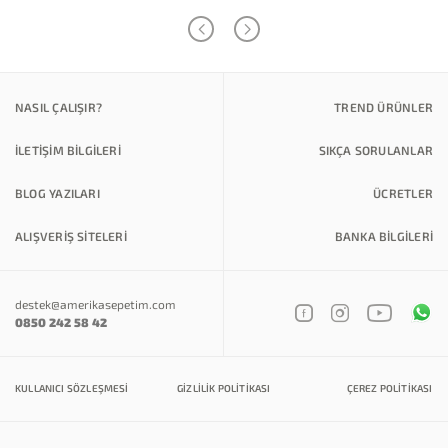
NASIL ÇALIŞIR?
TREND ÜRÜNLER
İLETİŞİM BİLGİLERİ
SIKÇA SORULANLAR
BLOG YAZILARI
ÜCRETLER
ALIŞVERİŞ SİTELERİ
BANKA BILGILERI
destek@amerikasepetim.com
0850 242 58 42
KULLANICI SÖZLEŞMESI
GIZLILIK POLITIKASI
ÇEREZ POLITIKASI