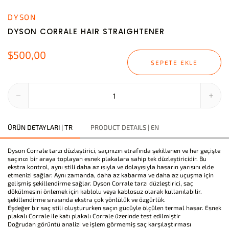
DYSON
DYSON CORRALE HAIR STRAIGHTENER
$500,00
SEPETE EKLE
ÜRÜN DETAYLARI | TR
PRODUCT DETAILS | EN
Dyson Corrale tarzı düzleştirici, saçınızın etrafında şekillenen ve her geçişte
saçınızı bir araya toplayan esnek plakalara sahip tek düzleştiricidir. Bu
ekstra kontrol, aynı stili daha az ısıyla ve dolayısıyla hasarın yarısını elde
etmenizi sağlar. Aynı zamanda, daha az kabarma ve daha az uçuşma için
gelişmiş şekillendirme sağlar. Dyson Corrale tarzı düzleştirici, saç
dökülmesini önlemek için kablolu veya kablosuz olarak kullanılabilir.
şekillendirme sırasında ekstra çok yönlülük ve özgürlük.
Eşdeğer bir saç stili oluştururken saçın gücüyle ölçülen termal hasar. Esnek
plakalı Corrale ile katı plakalı Corrale üzerinde test edilmiştir
Doğrudan görüntü analizi ve işlem görmemiş saç karşılaştırması