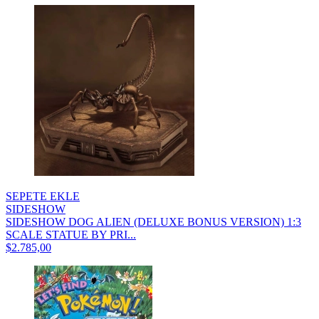
SEPETE EKLE
SIDESHOW
SIDESHOW DOG ALIEN (DELUXE BONUS VERSION) 1:3
SCALE STATUE BY PRI...
$2.785,00