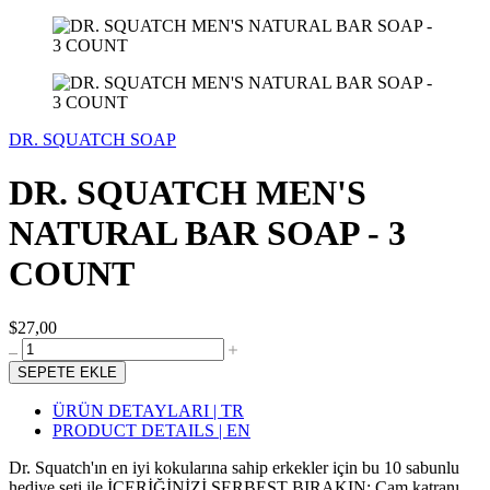
DR. SQUATCH SOAP
DR. SQUATCH MEN'S
NATURAL BAR SOAP - 3
COUNT
$27,00
SEPETE EKLE
ÜRÜN DETAYLARI | TR
PRODUCT DETAILS | EN
Dr. Squatch'ın en iyi kokularına sahip erkekler için bu 10 sabunlu
hediye seti ile İÇERİĞİNİZİ SERBEST BIRAKIN: Çam katranı,