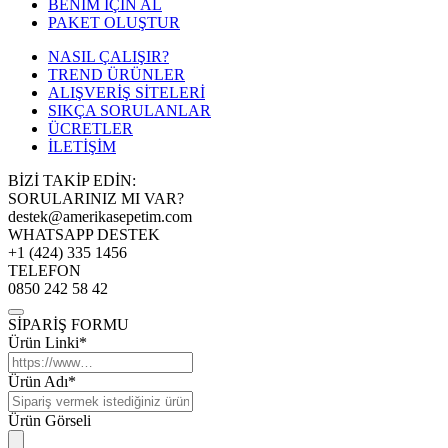
BENİM İÇİN AL
PAKET OLUŞTUR
NASIL ÇALIŞIR?
TREND ÜRÜNLER
ALIŞVERİŞ SİTELERİ
SIKÇA SORULANLAR
ÜCRETLER
İLETİŞİM
BİZİ TAKİP EDİN:
SORULARINIZ MI VAR?
destek@amerikasepetim.com
WHATSAPP DESTEK
+1 (424) 335 1456
TELEFON
0850 242 58 42
SİPARİŞ FORMU
Ürün Linki*
Ürün Adı*
Ürün Görseli