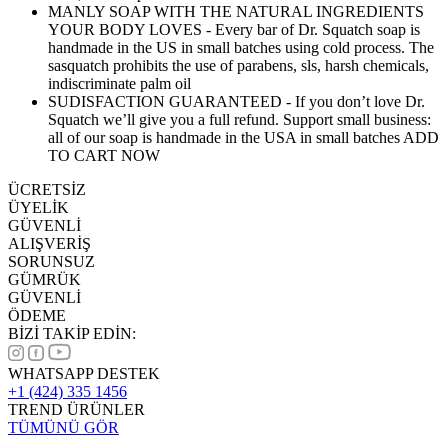
MANLY SOAP WITH THE NATURAL INGREDIENTS
YOUR BODY LOVES - Every bar of Dr. Squatch soap is
handmade in the US in small batches using cold process. The
sasquatch prohibits the use of parabens, sls, harsh chemicals,
indiscriminate palm oil
SUDISFACTION GUARANTEED - If you don’t love Dr.
Squatch we’ll give you a full refund. Support small business:
all of our soap is handmade in the USA in small batches ADD
TO CART NOW
ÜCRETSİZ
ÜYELİK
GÜVENLİ
ALIŞVERİŞ
SORUNSUZ
GÜMRÜK
GÜVENLİ
ÖDEME
BİZİ TAKİP EDİN:
WHATSAPP DESTEK
+1 (424) 335 1456
TREND ÜRÜNLER
TÜMÜNÜ GÖR