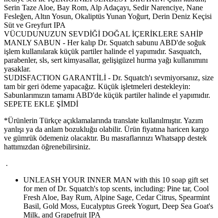
Serin Taze Aloe, Bay Rom, Alp Adaçayı, Sedir Narenciye, Nane
Fesleğen, Altın Yosun, Okaliptüs Yunan Yoğurt, Derin Deniz Keçisi
Süt ve Greyfurt IPA
VÜCUDUNUZUN SEVDİĞİ DOĞAL İÇERİKLERE SAHİP
MANLY SABUN - Her kalıp Dr. Squatch sabunu ABD'de soğuk
işlem kullanılarak küçük partiler halinde el yapımıdır. Sasquatch,
parabenler, sls, sert kimyasallar, gelişigüzel hurma yağı kullanımını
yasaklar.
SUDISFACTION GARANTİLİ - Dr. Squatch'ı sevmiyorsanız, size
tam bir geri ödeme yapacağız. Küçük işletmeleri destekleyin:
Sabunlarımızın tamamı ABD'de küçük partiler halinde el yapımıdır.
SEPETE EKLE ŞİMDİ
*Ürünlerin Türkçe açıklamalarında translate kullanılmıştır. Yazım
yanlışı ya da anlam bozukluğu olabilir. Ürün fiyatına haricen kargo
ve gümrük ödemeniz olacaktır. Bu masraflarınızı Whatsapp destek
hattımızdan öğrenebilirsiniz.
.
UNLEASH YOUR INNER MAN with this 10 soap gift set
for men of Dr. Squatch's top scents, including: Pine tar, Cool
Fresh Aloe, Bay Rum, Alpine Sage, Cedar Citrus, Spearmint
Basil, Gold Moss, Eucalyptus Greek Yogurt, Deep Sea Goat's
Milk, and Grapefruit IPA