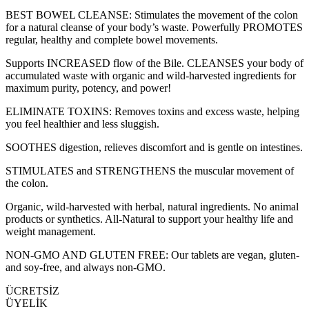
BEST BOWEL CLEANSE: Stimulates the movement of the colon
for a natural cleanse of your body’s waste. Powerfully PROMOTES
regular, healthy and complete bowel movements.
Supports INCREASED flow of the Bile. CLEANSES your body of
accumulated waste with organic and wild-harvested ingredients for
maximum purity, potency, and power!
ELIMINATE TOXINS: Removes toxins and excess waste, helping
you feel healthier and less sluggish.
SOOTHES digestion, relieves discomfort and is gentle on intestines.
STIMULATES and STRENGTHENS the muscular movement of
the colon.
Organic, wild-harvested with herbal, natural ingredients. No animal
products or synthetics. All-Natural to support your healthy life and
weight management.
NON-GMO AND GLUTEN FREE: Our tablets are vegan, gluten-
and soy-free, and always non-GMO.
ÜCRETSİZ
ÜYELİK