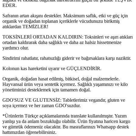
EDER.
Safranın artan akışını destekler. Maksimum saflık, etki ve güç için
organik ve doğadan toplanan içeriklerle vücudunuzu birikmiş
atıklardan TEMİZLER!
TOKSİNLERİ ORTADAN KALDIRIN: Toksinleri ve aşırı atıkları
ortadan kaldırarak daha sağlıklı ve daha az halsiz hissetmenize
yardımcı olur.
Sindirimi rahatlatır, rahatsızlığı giderir ve bağırsaklara karşı naziktir.
Kolonun kas hareketini uyarır ve GÜÇLENDİRİR.
Organik, doğadan hasat edilmiş, bitkisel, doğal malzemelerle.
Hayvansal ürün veya sentetik içermez. Sağlıklı yaşamınızı ve kilo
yönetiminizi desteklemek için tamamen doğal.
GDO'SUZ VE GLUTENSİZ: Tabletlerimiz vegandır, gluten ve
soya içermez ve her zaman GDO'suzdur.
*Ürünlerin Türkçe açıklamalarında translate kullanılmıştır. Yazım
yanlışı ya da anlam bozukluğu olabilir. Ürün fiyatına haricen kargo
ve gümrük ödemeniz olacaktır. Bu masraflarınızı Whatsapp destek
hattımızdan öğrenebilirsiniz.