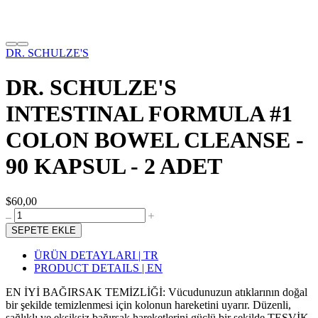
DR. SCHULZE'S
DR. SCHULZE'S
INTESTINAL FORMULA #1
COLON BOWEL CLEANSE -
90 KAPSUL - 2 ADET
$60,00
SEPETE EKLE
ÜRÜN DETAYLARI | TR
PRODUCT DETAILS | EN
EN İYİ BAĞIRSAK TEMİZLİĞİ: Vücudunuzun atıklarının doğal
bir şekilde temizlenmesi için kolonun hareketini uyarır. Düzenli,
sağlıklı ve eksiksiz bağırsak hareketlerini güçlü bir şekilde TEŞVİK