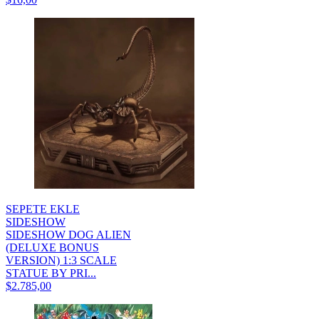
SEPETE EKLE
SIDESHOW
SIDESHOW DOG ALIEN
(DELUXE BONUS
VERSION) 1:3 SCALE
STATUE BY PRI...
$2.785,00