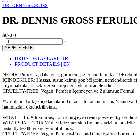
DR. DENNIS GROSS
DR. DENNIS GROSS FERULIC
$69,00
SEPETE EKLE
ÜRÜN DETAYLARI | TR
PRODUCT DETAILS | EN
NEDİR: Pürüzsüz, daha genç görünen gözler için ferulik asit + retin
İÇİNDEKİLER: Hassas, susuz kalmış göz bölgesini nemlendirerek cilde
koyu halkalar, onsekizler ve krep derisiyle mücadele edin.
CRUELTY-FREE: Vegan, Paraben İçermeyen ve Zulümsüz Formül. Cildi 
*Ürünlerin Türkçe açıklamalarında translate kullanılmıştır. Yazım yan
hattımızdan öğrenebilirsiniz.
WHAT IT IS: A luxurious, nourishing eye cream powered by ferulic a
WHAT'S IN IT FOR YOU: Retexture skin by moisturizing the delicate, d
instantly healthier and youthful look.
CRUELTY-FREE: Vegan, Paraben-Free, and Cruelty-Free Formula. A luxu