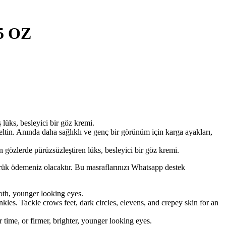
5 OZ
üks, besleyici bir göz kremi.
in. Anında daha sağlıklı ve genç bir görünüm için karga ayakları,
zlerde pürüzsüzleştiren lüks, besleyici bir göz kremi.
mrük ödemeniz olacaktır. Bu masraflarınızı Whatsapp destek
th, younger looking eyes.
es. Tackle crows feet, dark circles, elevens, and crepey skin for an
ime, or firmer, brighter, younger looking eyes.