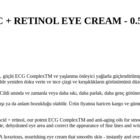
 + RETINOL EYE CREAM - 0.
ol, güçlü ECG ComplexTM ve yaşlanma önleyici yağlarla güçlendirilmiş l
 yeniden doku verin ve ince çizgi ve kırışıklıkların görünümünü düzelt
anında ve zamanla veya daha sıkı, daha parlak, daha genç görünen gö
lışı ya da anlam bozukluğu olabilir. Ürün fiyatına haricen kargo ve gü
cid + retinol, our potent ECG ComplexTM and anti-aging oils for smoo
ehydrated eye area and correct the appearance of fine lines and wrinkl
rious, nourishing eye cream that smooths skin - instantly and over t