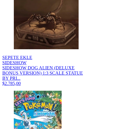
SEPETE EKLE
SIDESHOW
SIDESHOW DOG ALIEN (DELUXE
BONUS VERSION) 1:3 SCALE STATUE
BY PRI...
$2.785,00