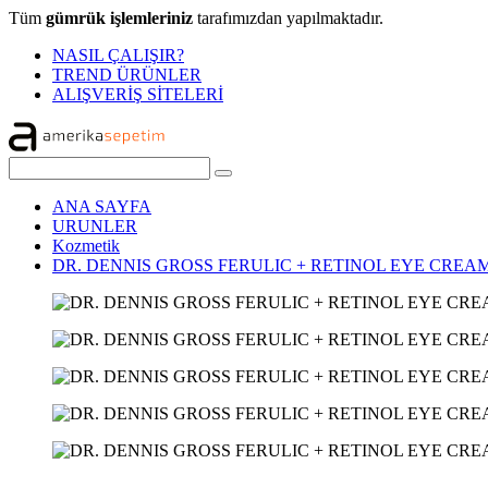
Tüm
gümrük işlemleriniz
tarafımızdan yapılmaktadır.
NASIL ÇALIŞIR?
TREND ÜRÜNLER
ALIŞVERİŞ SİTELERİ
ANA SAYFA
URUNLER
Kozmetik
DR. DENNIS GROSS FERULIC + RETINOL EYE CREAM 