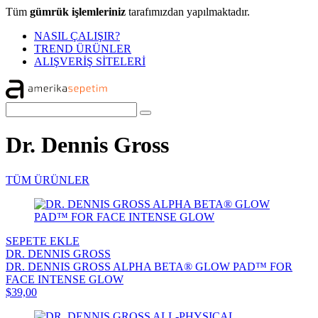
Tüm
gümrük işlemleriniz
tarafımızdan yapılmaktadır.
NASIL ÇALIŞIR?
TREND ÜRÜNLER
ALIŞVERİŞ SİTELERİ
Dr. Dennis Gross
TÜM ÜRÜNLER
SEPETE EKLE
DR. DENNIS GROSS
DR. DENNIS GROSS ALPHA BETA® GLOW PAD™ FOR
FACE INTENSE GLOW
$39,00