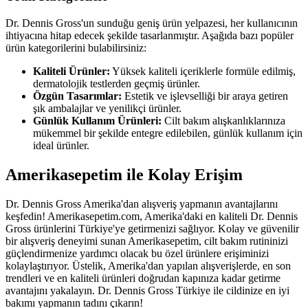
Dr. Dennis Gross'un sunduğu geniş ürün yelpazesi, her kullanıcının
ihtiyacına hitap edecek şekilde tasarlanmıştır. Aşağıda bazı popüler
ürün kategorilerini bulabilirsiniz:
Kaliteli Ürünler:
Yüksek kaliteli içeriklerle formüle edilmiş,
dermatolojik testlerden geçmiş ürünler.
Özgün Tasarımlar:
Estetik ve işlevselliği bir araya getiren
şık ambalajlar ve yenilikçi ürünler.
Günlük Kullanım Ürünleri:
Cilt bakım alışkanlıklarınıza
mükemmel bir şekilde entegre edilebilen, günlük kullanım için
ideal ürünler.
Amerikasepetim ile Kolay Erişim
Dr. Dennis Gross Amerika'dan alışveriş yapmanın avantajlarını
keşfedin! Amerikasepetim.com, Amerika'daki en kaliteli Dr. Dennis
Gross ürünlerini Türkiye'ye getirmenizi sağlıyor. Kolay ve güvenilir
bir alışveriş deneyimi sunan Amerikasepetim, cilt bakım rutininizi
güçlendirmenize yardımcı olacak bu özel ürünlere erişiminizi
kolaylaştırıyor. Üstelik, Amerika'dan yapılan alışverişlerde, en son
trendleri ve en kaliteli ürünleri doğrudan kapınıza kadar getirme
avantajını yakalayın. Dr. Dennis Gross Türkiye ile cildinize en iyi
bakımı yapmanın tadını çıkarın!