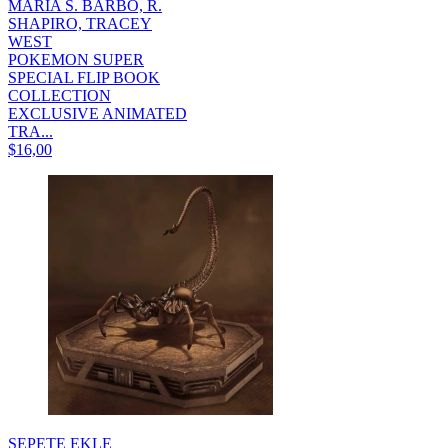
MARIA S. BARBO, R.
SHAPIRO, TRACEY
WEST
POKEMON SUPER
SPECIAL FLIP BOOK
COLLECTION
EXCLUSIVE ANIMATED
TRA...
$16,00
SEPETE EKLE