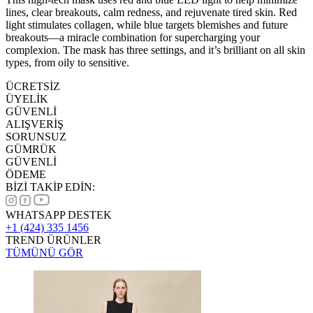
lines, clear breakouts, calm redness, and rejuvenate tired skin. Red
light stimulates collagen, while blue targets blemishes and future
breakouts—a miracle combination for supercharging your
complexion. The mask has three settings, and it’s brilliant on all skin
types, from oily to sensitive.
ÜCRETSİZ
ÜYELİK
GÜVENLİ
ALIŞVERİŞ
SORUNSUZ
GÜMRÜK
GÜVENLİ
ÖDEME
BİZİ TAKİP EDİN:
WHATSAPP DESTEK
+1 (424) 335 1456
TREND ÜRÜNLER
TÜMÜNÜ GÖR