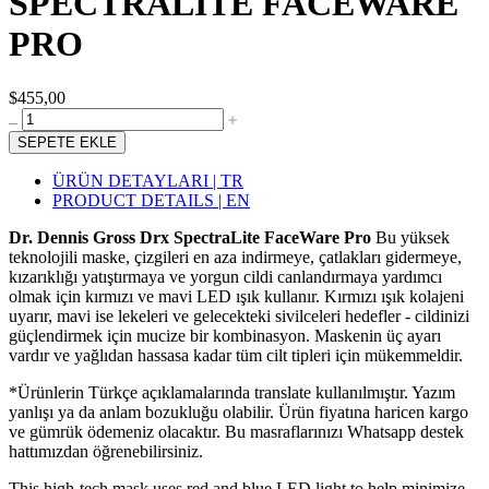
SPECTRALITE FACEWARE
PRO
$455,00
SEPETE EKLE
ÜRÜN DETAYLARI | TR
PRODUCT DETAILS | EN
Dr. Dennis Gross Drx SpectraLite FaceWare Pro
Bu yüksek
teknolojili maske, çizgileri en aza indirmeye, çatlakları gidermeye,
kızarıklığı yatıştırmaya ve yorgun cildi canlandırmaya yardımcı
olmak için kırmızı ve mavi LED ışık kullanır. Kırmızı ışık kolajeni
uyarır, mavi ise lekeleri ve gelecekteki sivilceleri hedefler - cildinizi
güçlendirmek için mucize bir kombinasyon. Maskenin üç ayarı
vardır ve yağlıdan hassasa kadar tüm cilt tipleri için mükemmeldir.
*Ürünlerin Türkçe açıklamalarında translate kullanılmıştır. Yazım
yanlışı ya da anlam bozukluğu olabilir. Ürün fiyatına haricen kargo
ve gümrük ödemeniz olacaktır. Bu masraflarınızı Whatsapp destek
hattımızdan öğrenebilirsiniz.
This high-tech mask uses red and blue LED light to help minimize