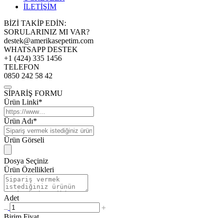
İLETİŞİM
BİZİ TAKİP EDİN:
SORULARINIZ MI VAR?
destek@amerikasepetim.com
WHATSAPP DESTEK
+1 (424) 335 1456
TELEFON
0850 242 58 42
SİPARİŞ FORMU
Ürün Linki*
Ürün Adı*
Ürün Görseli
Dosya Seçiniz
Ürün Özellikleri
Adet
Birim Fiyat