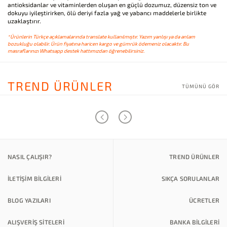
antioksidanlar ve vitaminlerden oluşan en güçlü dozumuz, düzensiz ton ve
dokuyu iyileştirirken, ölü deriyi fazla yağ ve yabancı maddelerle birlikte
uzaklaştırır.
*Ürünlerin Türkçe açıklamalarında translate kullanılmıştır. Yazım yanlışı ya da anlam
bozukluğu olabilir. Ürün fiyatına haricen kargo ve gümrük ödemeniz olacaktır. Bu
masraflarınızı Whatsapp destek hattımızdan öğrenebilirsiniz.
TREND ÜRÜNLER
TÜMÜNÜ GÖR
NASIL ÇALIŞIR?
TREND ÜRÜNLER
İLETİŞİM BİLGİLERİ
SIKÇA SORULANLAR
BLOG YAZILARI
ÜCRETLER
ALIŞVERİŞ SİTELERİ
BANKA BILGILERI