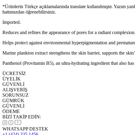
*Ürünlerin Türkçe açıklamalarında translate kullanılmıştır. Yazım yan
hattımızdan öğrenebilirsiniz.
Imported.
Reduces and refines the appearance of pores for a radiant complexion
Helps protect against environmental hyperpigmentation and premature
Marine plankton extract strengthens the skin barrier, supports the skin
Panthenol (Provitamin B5), an ultra-hydrating ingredient that also has
ÜCRETSİZ
ÜYELİK
GÜVENLİ
ALIŞVERİŞ
SORUNSUZ
GÜMRÜK
GÜVENLİ
ÖDEME
BİZİ TAKİP EDİN:
WHATSAPP DESTEK
+1 (424) 335 1456