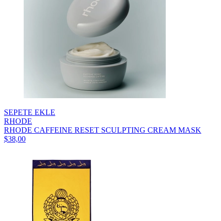
SEPETE EKLE
RHODE
RHODE CAFFEINE RESET SCULPTING CREAM MASK
$38,00