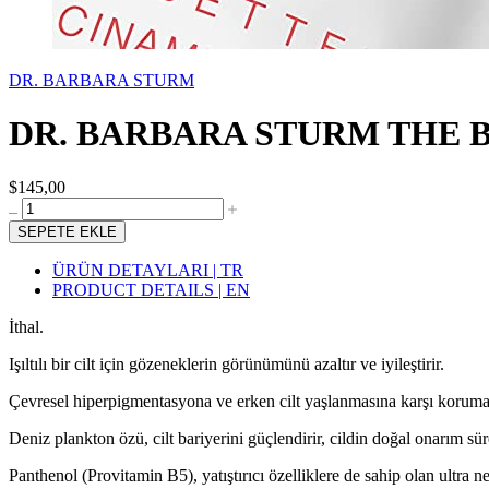
DR. BARBARA STURM
DR. BARBARA STURM THE 
$145,00
SEPETE EKLE
ÜRÜN DETAYLARI | TR
PRODUCT DETAILS | EN
İthal.
Işıltılı bir cilt için gözeneklerin görünümünü azaltır ve iyileştirir.
Çevresel hiperpigmentasyona ve erken cilt yaşlanmasına karşı koruma
Deniz plankton özü, cilt bariyerini güçlendirir, cildin doğal onarım süre
Panthenol (Provitamin B5), yatıştırıcı özelliklere de sahip olan ultra ne