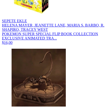
SEPETE EKLE
HELENA MAYER, JEANETTE LANE, MARIA S. BARBO, R.
SHAPIRO, TRACEY WEST
POKEMON SUPER SPECIAL FLIP BOOK COLLECTION
EXCLUSIVE ANIMATED TRA...
$16,00