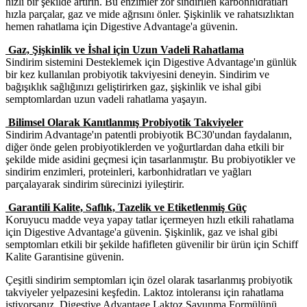
hızlı bir şekilde artırın. Bu enzimler zor sindirilen karbonhidratları
hızla parçalar, gaz ve mide ağrısını önler. Şişkinlik ve rahatsızlıktan
hemen rahatlama için Digestive Advantage'a güvenin.
Gaz, Şişkinlik ve İshal için Uzun Vadeli Rahatlama
Sindirim sistemini Desteklemek için Digestive Advantage'ın günlük
bir kez kullanılan probiyotik takviyesini deneyin. Sindirim ve
bağışıklık sağlığınızı geliştirirken gaz, şişkinlik ve ishal gibi
semptomlardan uzun vadeli rahatlama yaşayın.
Bilimsel Olarak Kanıtlanmış Probiyotik Takviyeler
Sindirim Advantage'ın patentli probiyotik BC30'undan faydalanın,
diğer önde gelen probiyotiklerden ve yoğurtlardan daha etkili bir
şekilde mide asidini geçmesi için tasarlanmıştır. Bu probiyotikler ve
sindirim enzimleri, proteinleri, karbonhidratları ve yağları
parçalayarak sindirim sürecinizi iyileştirir.
Garantili Kalite, Saflık, Tazelik ve Etiketlenmiş Güç
Koruyucu madde veya yapay tatlar içermeyen hızlı etkili rahatlama
için Digestive Advantage'a güvenin. Şişkinlik, gaz ve ishal gibi
semptomları etkili bir şekilde hafifleten güvenilir bir ürün için Schiff
Kalite Garantisine güvenin.
Çeşitli sindirim semptomları için özel olarak tasarlanmış probiyotik
takviyeler yelpazesini keşfedin. Laktoz intoleransı için rahatlama
istiyorsanız, Digestive Advantage Laktoz Savunma Formülünü