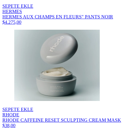
SEPETE EKLE
HERMES
HERMES AUX CHAMPS EN FLEURS" PANTS NOIR
$4.275,00
SEPETE EKLE
RHODE
RHODE CAFFEINE RESET SCULPTING CREAM MASK
$38,00