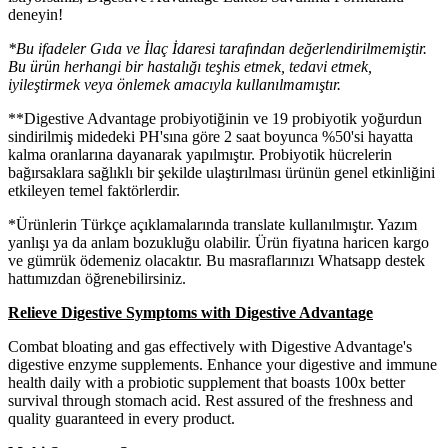
deneyin!
*Bu ifadeler Gıda ve İlaç İdaresi tarafından değerlendirilmemiştir.
Bu ürün herhangi bir hastalığı teşhis etmek, tedavi etmek,
iyileştirmek veya önlemek amacıyla kullanılmamıştır.
**Digestive Advantage probiyotiğinin ve 19 probiyotik yoğurdun
sindirilmiş midedeki PH'sına göre 2 saat boyunca %50'si hayatta
kalma oranlarına dayanarak yapılmıştır. Probiyotik hücrelerin
bağırsaklara sağlıklı bir şekilde ulaştırılması ürünün genel etkinliğini
etkileyen temel faktörlerdir.
*Ürünlerin Türkçe açıklamalarında translate kullanılmıştır. Yazım
yanlışı ya da anlam bozukluğu olabilir. Ürün fiyatına haricen kargo
ve gümrük ödemeniz olacaktır. Bu masraflarınızı Whatsapp destek
hattımızdan öğrenebilirsiniz.
Relieve Digestive Symptoms with Digestive Advantage
Combat bloating and gas effectively with Digestive Advantage's
digestive enzyme supplements. Enhance your digestive and immune
health daily with a probiotic supplement that boasts 100x better
survival through stomach acid. Rest assured of the freshness and
quality guaranteed in every product.