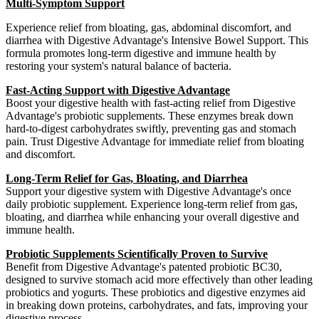
Multi-Symptom Support
Experience relief from bloating, gas, abdominal discomfort, and
diarrhea with Digestive Advantage's Intensive Bowel Support. This
formula promotes long-term digestive and immune health by
restoring your system's natural balance of bacteria.
Fast-Acting Support with Digestive Advantage
Boost your digestive health with fast-acting relief from Digestive
Advantage's probiotic supplements. These enzymes break down
hard-to-digest carbohydrates swiftly, preventing gas and stomach
pain. Trust Digestive Advantage for immediate relief from bloating
and discomfort.
Long-Term Relief for Gas, Bloating, and Diarrhea
Support your digestive system with Digestive Advantage's once
daily probiotic supplement. Experience long-term relief from gas,
bloating, and diarrhea while enhancing your overall digestive and
immune health.
Probiotic Supplements Scientifically Proven to Survive
Benefit from Digestive Advantage's patented probiotic BC30,
designed to survive stomach acid more effectively than other leading
probiotics and yogurts. These probiotics and digestive enzymes aid
in breaking down proteins, carbohydrates, and fats, improving your
digestive process.