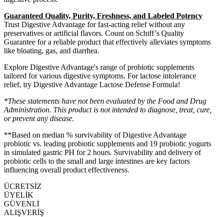
Guaranteed Quality, Purity, Freshness, and Labeled Potency
Trust Digestive Advantage for fast-acting relief without any
preservatives or artificial flavors. Count on Schiff’s Quality
Guarantee for a reliable product that effectively alleviates symptoms
like bloating, gas, and diarrhea.
Explore Digestive Advantage's range of probiotic supplements
tailored for various digestive symptoms. For lactose intolerance
relief, try Digestive Advantage Lactose Defense Formula!
*These statements have not been evaluated by the Food and Drug
Administration. This product is not intended to diagnose, treat, cure,
or prevent any disease.
**Based on median % survivability of Digestive Advantage
probiotic vs. leading probiotic supplements and 19 probiotic yogurts
in simulated gastric PH for 2 hours. Survivability and delivery of
probiotic cells to the small and large intestines are key factors
influencing overall product effectiveness.
ÜCRETSİZ
ÜYELİK
GÜVENLİ
ALIŞVERİŞ