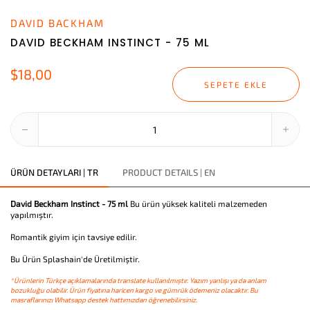
DAVID BACKHAM
DAVID BECKHAM INSTINCT - 75 ML
$18,00
SEPETE EKLE
ÜRÜN DETAYLARI | TR
PRODUCT DETAILS | EN
David Beckham Instinct - 75 ml
Bu ürün yüksek kaliteli malzemeden
yapılmıştır.
Romantik giyim için tavsiye edilir.
Bu Ürün Splashain'de Üretilmiştir.
*Ürünlerin Türkçe açıklamalarında translate kullanılmıştır. Yazım yanlışı ya da anlam
bozukluğu olabilir. Ürün fiyatına haricen kargo ve gümrük ödemeniz olacaktır. Bu
masraflarınızı Whatsapp destek hattımızdan öğrenebilirsiniz.