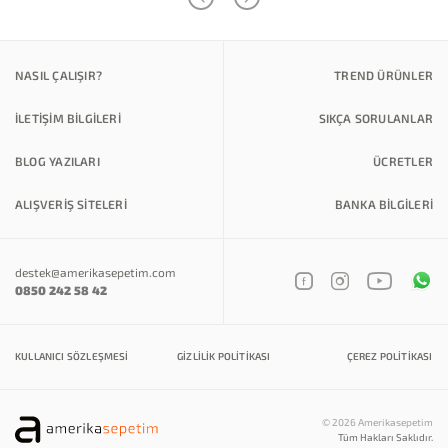
NASIL ÇALIŞIR?
TREND ÜRÜNLER
İLETİŞİM BİLGİLERİ
SIKÇA SORULANLAR
BLOG YAZILARI
ÜCRETLER
ALIŞVERİŞ SİTELERİ
BANKA BILGILERI
destek@amerikasepetim.com
0850 242 58 42
KULLANICI SÖZLEŞMESI
GIZLILIK POLITIKASI
ÇEREZ POLITIKASI
© 2026 Amerikasepetim
Tüm Hakları Saklıdır.