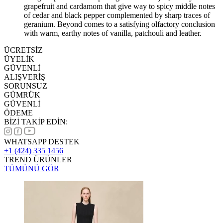
grapefruit and cardamom that give way to spicy middle notes
of cedar and black pepper complemented by sharp traces of
geranium. Beyond comes to a satisfying olfactory conclusion
with warm, earthy notes of vanilla, patchouli and leather.
ÜCRETSİZ
ÜYELİK
GÜVENLİ
ALIŞVERİŞ
SORUNSUZ
GÜMRÜK
GÜVENLİ
ÖDEME
BİZİ TAKİP EDİN:
WHATSAPP DESTEK
+1 (424) 335 1456
TREND ÜRÜNLER
TÜMÜNÜ GÖR