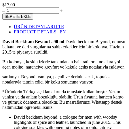
$17,00
SEPETE EKLE
ÜRÜN DETAYLARI | TR
PRODUCT DETAILS | EN
David Beckham Beyond - 90 ml
David beckham Beyond, odunsu
baharat ve deri vurgularına sahip erkekler için bir kolonya, Haziran
2015'te piyasaya sürüldü.
Bu kolonya, keskin izlerle tamamlanan baharatlı orta notalara yol
açan mojito, narenciye greyfurt ve kakule açılış notalarıyla ışıldıyor.
sardunya. Beyond, vanilya, paçuli ve derinin sıcak, topraksı
notalarıyla tatmin edici bir koku sonucuna varıyor.
*Ürünlerin Türkçe açıklamalarında translate kullanılmıştır. Yazım
yanlışı ya da anlam bozukluğu olabilir. Ürün fiyatına haricen kargo
ve gümrük ödemeniz olacaktır. Bu masraflarınızı Whatsapp destek
hattımızdan öğrenebilirsiniz.
David beckham beyond, a cologne for men with woodsy
highlights of spice and leather, launched in june 2015. This
cologne sparkles with opening notes of mojito, citrusy