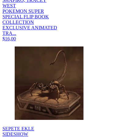
SHAPIRO, TRACEY
WEST
POKEMON SUPER
SPECIAL FLIP BOOK
COLLECTION
EXCLUSIVE ANIMATED
TRA...
$16,00
SEPETE EKLE
SIDESHOW