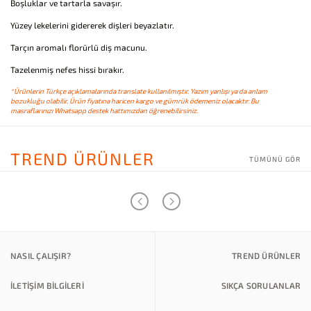
Boşluklar ve tartarla savaşır.
Yüzey lekelerini gidererek dişleri beyazlatır.
Tarçın aromalı florürlü diş macunu.
Tazelenmiş nefes hissi bırakır.
*Ürünlerin Türkçe açıklamalarında translate kullanılmıştır. Yazım yanlışı ya da anlam
bozukluğu olabilir. Ürün fiyatına haricen kargo ve gümrük ödemeniz olacaktır. Bu
masraflarınızı Whatsapp destek hattımızdan öğrenebilirsiniz.
TREND ÜRÜNLER
TÜMÜNÜ GÖR
NASIL ÇALIŞIR?
TREND ÜRÜNLER
İLETİŞİM BİLGİLERİ
SIKÇA SORULANLAR