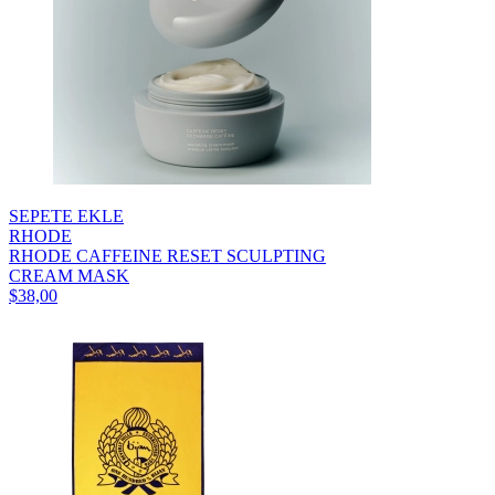
SEPETE EKLE
RHODE
RHODE CAFFEINE RESET SCULPTING
CREAM MASK
$38,00