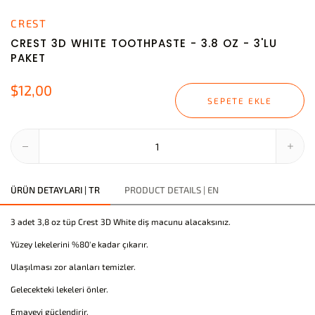
CREST
CREST 3D WHITE TOOTHPASTE - 3.8 OZ - 3'LU
PAKET
$12,00
SEPETE EKLE
ÜRÜN DETAYLARI | TR
PRODUCT DETAILS | EN
3 adet 3,8 oz tüp Crest 3D White diş macunu alacaksınız.
Yüzey lekelerini %80'e kadar çıkarır.
Ulaşılması zor alanları temizler.
Gelecekteki lekeleri önler.
Emayeyi güçlendirir.