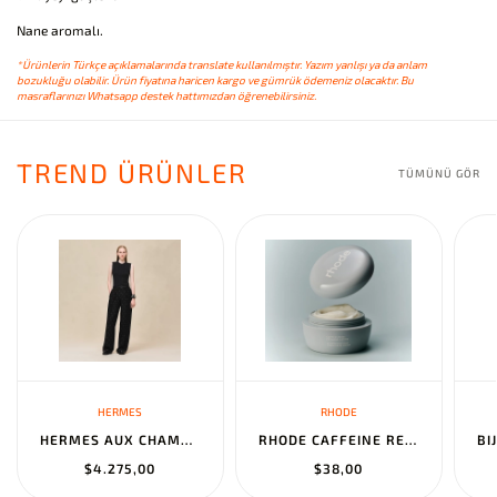
Nane aromalı.
*Ürünlerin Türkçe açıklamalarında translate kullanılmıştır. Yazım yanlışı ya da anlam
bozukluğu olabilir. Ürün fiyatına haricen kargo ve gümrük ödemeniz olacaktır. Bu
masraflarınızı Whatsapp destek hattımızdan öğrenebilirsiniz.
TREND ÜRÜNLER
TÜMÜNÜ GÖR
HERMES
RHODE
HERMES AUX CHAMPS EN FLEURS" PANTS NOIR
RHODE CAFFEINE RESET SCULPTING CREAM MASK
$4.275,00
$38,00