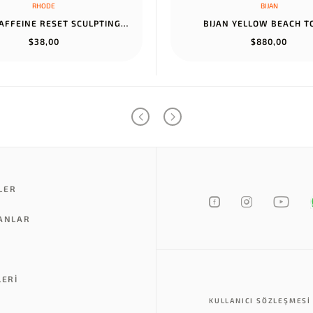
RHODE
BIJAN
RHODE CAFFEINE RESET SCULPTING CREAM MASK
BIJAN YELLOW BEACH 
$38,00
$880,00
LER
LANLAR
LERI
KULLANICI SÖZLEŞMESI