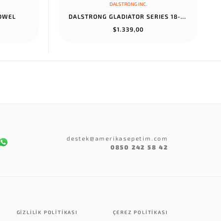
DALSTRONG INC.
TOWEL
DALSTRONG GLADIATOR SERIES 18-PIECE COLOSSAL KNIFE SET WITH BLOCK...
$1.339,00
destek@amerikasepetim.com
0850 242 58 42
GIZLILIK POLITIKASI
ÇEREZ POLITIKASI