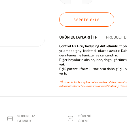
SEPETE EKLE
ÜRÜN DETAYLARI | TR
PRODUCT DE
Control GX Grey Reducing Anti-Dandruff S
yıkamada griyi kademeli olarak azaltır. Da
derinlemesine temizler ve canlandırır.
Diğer boyaların aksine, ince, doğal görünen
yok.
Üçlü patentli formül, saçların daha güçlü v
verir.
*Ürünlerin Türkçe açıklamalarında translate kullanılmı
ödemeniz olacaktır. Bu masraflarınızı Whatsapp destek
SORUNSUZ
GÜVENLİ
GÜMRÜK
ÖDEME