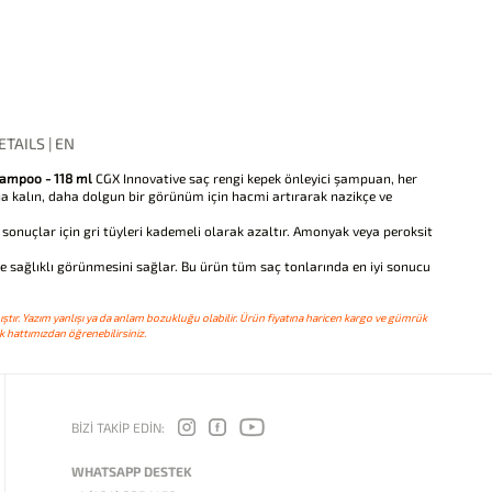
TAILS | EN
hampoo - 118 ml
CGX Innovative saç rengi kepek önleyici şampuan, her
ha kalın, daha dolgun bir görünüm için hacmi artırarak nazikçe ve
 sonuçlar için gri tüyleri kademeli olarak azaltır. Amonyak veya peroksit
e sağlıklı görünmesini sağlar. Bu ürün tüm saç tonlarında en iyi sonucu
ştır. Yazım yanlışı ya da anlam bozukluğu olabilir. Ürün fiyatına haricen kargo ve gümrük
 hattımızdan öğrenebilirsiniz.
BİZİ TAKİP EDİN:
WHATSAPP DESTEK