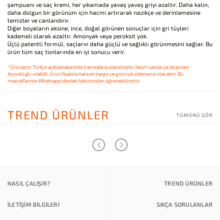
şampuanı ve saç kremi, her yıkamada yavaş yavaş griyi azaltır. Daha kalın,
daha dolgun bir görünüm için hacmi artırarak nazikçe ve derinlemesine
temizler ve canlandırır.
Diğer boyaların aksine, ince, doğal görünen sonuçlar için gri tüyleri
kademeli olarak azaltır. Amonyak veya peroksit yok.
Üçlü patentli formül, saçların daha güçlü ve sağlıklı görünmesini sağlar. Bu
ürün tüm saç tonlarında en iyi sonucu verir.
*Ürünlerin Türkçe açıklamalarında translate kullanılmıştır. Yazım yanlışı ya da anlam
bozukluğu olabilir. Ürün fiyatına haricen kargo ve gümrük ödemeniz olacaktır. Bu
masraflarınızı Whatsapp destek hattımızdan öğrenebilirsiniz.
TREND ÜRÜNLER
TÜMÜNÜ GÖR
NASIL ÇALIŞIR?
TREND ÜRÜNLER
İLETİŞİM BİLGİLERİ
SIKÇA SORULANLAR