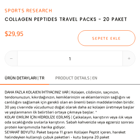
SPORTS RESEARCH
COLLAGEN PEPTIDES TRAVEL PACKS - 20 PAKET
$29,95
SEPETE EKLE
ÜRÜN DETAYLARI | TR
PRODUCT DETAILS | EN
DAHA FAZLA KOLAJEN İHTİYACINIZ VAR | Kolajen, cildinizin, saçınızın,
tendonunuzun, kıkırdağınızın, kemiklerinizin ve eklemlerinizin sağlığını ve
canlılığını sağlamak için gerekli olan en önemli besin maddelerinden biridir.
30 yaş civarında vücudumuz doğal olarak daha az kolajen üretmeye başlar
ve yaşlanmanın ilk belirtileri ortaya çıkmaya başlar. *
KOLAY EMİLİM İÇİN HİDROLİZE EDİLMİŞ | Çalkalayın, karıştırın veya ılık veya
oda sıcaklığında sıvılarla karıştırın. Sabah kahvenizle veya egzersiz sonrası
protein karışımınızla harika gidiyor.
SEYAHAT BOYUTU: Paket başına 11 gram Kollajen Peptit içeren, hareket
halindeyken kullanışlı çubuk paketleri - kutu başına 20 paket