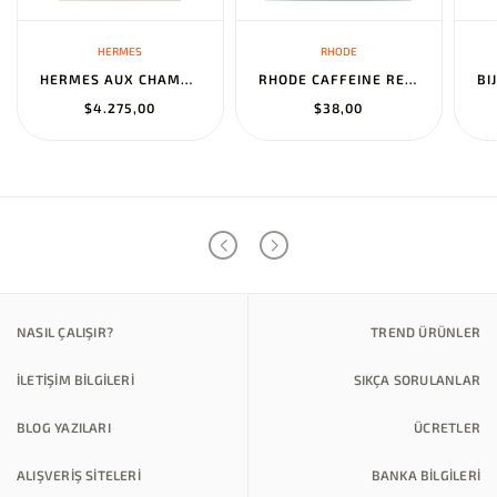
HERMES
RHODE
HERMES AUX CHAMPS EN FLEURS" PANTS NOIR
RHODE CAFFEINE RESET SCULPTING CREAM MASK
$4.275,00
$38,00
NASIL ÇALIŞIR?
TREND ÜRÜNLER
İLETİŞİM BİLGİLERİ
SIKÇA SORULANLAR
BLOG YAZILARI
ÜCRETLER
ALIŞVERİŞ SİTELERİ
BANKA BILGILERI