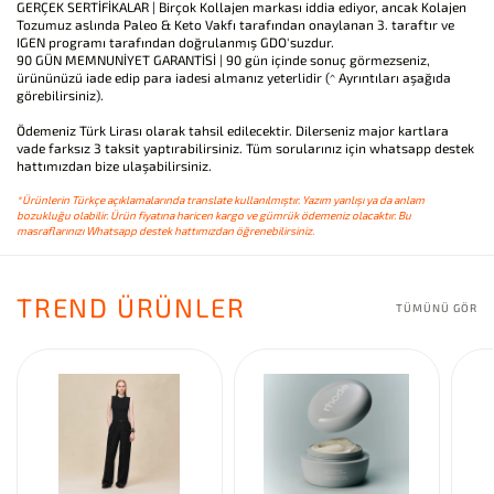
GERÇEK SERTİFİKALAR | Birçok Kollajen markası iddia ediyor, ancak Kolajen
Tozumuz aslında Paleo & Keto Vakfı tarafından onaylanan 3. taraftır ve
IGEN programı tarafından doğrulanmış GDO'suzdur.
90 GÜN MEMNUNİYET GARANTİSİ | 90 gün içinde sonuç görmezseniz,
ürününüzü iade edip para iadesi almanız yeterlidir (^ Ayrıntıları aşağıda
görebilirsiniz).
Ödemeniz Türk Lirası olarak tahsil edilecektir. Dilerseniz major kartlara
vade farksız 3 taksit yaptırabilirsiniz. Tüm sorularınız için whatsapp destek
hattımızdan bize ulaşabilirsiniz.
*Ürünlerin Türkçe açıklamalarında translate kullanılmıştır. Yazım yanlışı ya da anlam
bozukluğu olabilir. Ürün fiyatına haricen kargo ve gümrük ödemeniz olacaktır. Bu
masraflarınızı Whatsapp destek hattımızdan öğrenebilirsiniz.
TREND ÜRÜNLER
TÜMÜNÜ GÖR