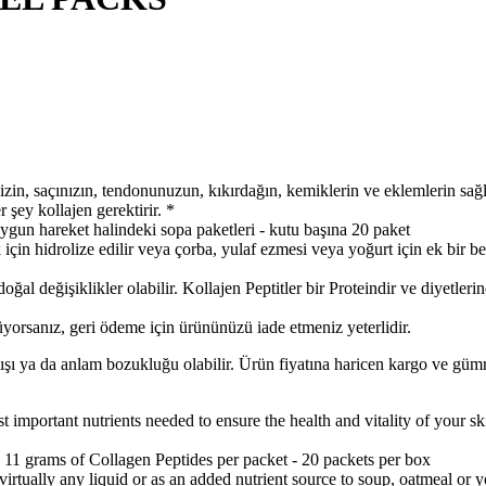
nızın, tendonunuzun, kıkırdağın, kemiklerin ve eklemlerin sağlığın
şey kollajen gerektirir. *
 hareket halindeki sopa paketleri - kutu başına 20 paket
n hidrolize edilir veya çorba, yulaf ezmesi veya yoğurt için ek bir be
değişiklikler olabilir. Kollajen Peptitler bir Proteindir ve diyetlerinde
z, geri ödeme için ürününüzü iade etmeniz yeterlidir.
lışı ya da anlam bozukluğu olabilir. Ürün fiyatına haricen kargo ve gü
t nutrients needed to ensure the health and vitality of your skin, ha
1 grams of Collagen Peptides per packet - 20 packets per box
ually any liquid or as an added nutrient source to soup, oatmeal or y