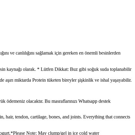
ı ve canlılığını sağlamak için gereken en önemli besinlerden
sin kaynağı olarak. * Lütfen Dikkat: Buz gibi soğuk suda toplanabilir
 aşırı miktarda Protein tüketen bireyler şişkinlik ve ishal yaşayabilir.
mrük ödemeniz olacaktır. Bu masraflarınızı Whatsapp destek
ir, tendon, cartilage, bones, and joints. Everything that connects
ogurt.*Please Note: May clump/gel in ice cold water