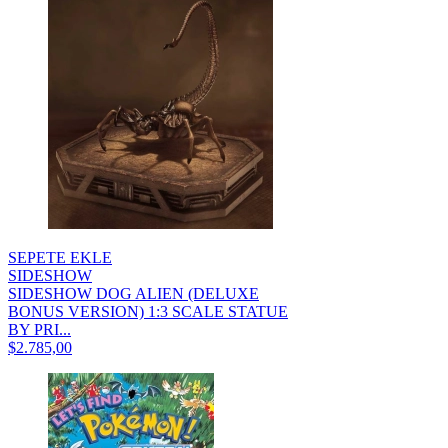
SEPETE EKLE
SIDESHOW
SIDESHOW DOG ALIEN (DELUXE
BONUS VERSION) 1:3 SCALE STATUE
BY PRI...
$2.785,00