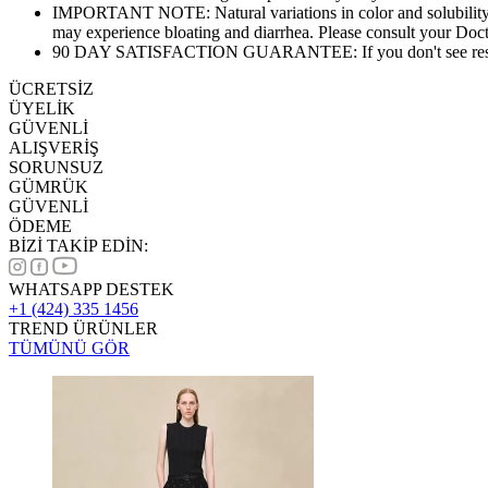
IMPORTANT NOTE: Natural variations in color and solubility ma
may experience bloating and diarrhea. Please consult your Doc
90 DAY SATISFACTION GUARANTEE: If you don't see results w
ÜCRETSİZ
ÜYELİK
GÜVENLİ
ALIŞVERİŞ
SORUNSUZ
GÜMRÜK
GÜVENLİ
ÖDEME
BİZİ TAKİP EDİN:
WHATSAPP DESTEK
+1 (424) 335 1456
TREND ÜRÜNLER
TÜMÜNÜ GÖR