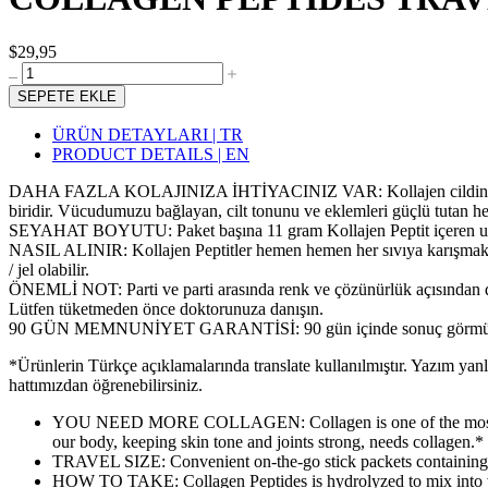
$29,95
SEPETE EKLE
ÜRÜN DETAYLARI | TR
PRODUCT DETAILS | EN
DAHA FAZLA KOLAJINIZA İHTİYACINIZ VAR: Kollajen cildinizin, saçı
biridir. Vücudumuzu bağlayan, cilt tonunu ve eklemleri güçlü tutan her 
SEYAHAT BOYUTU: Paket başına 11 gram Kollajen Peptit içeren uygun
NASIL ALINIR: Kollajen Peptitler hemen hemen her sıvıya karışmak içi
/ jel olabilir.
ÖNEMLİ NOT: Parti ve parti arasında renk ve çözünürlük açısından doğal 
Lütfen tüketmeden önce doktorunuza danışın.
90 GÜN MEMNUNİYET GARANTİSİ: 90 gün içinde sonuç görmüyorsanı
*Ürünlerin Türkçe açıklamalarında translate kullanılmıştır. Yazım yan
hattımızdan öğrenebilirsiniz.
YOU NEED MORE COLLAGEN: Collagen is one of the most importan
our body, keeping skin tone and joints strong, needs collagen.*
TRAVEL SIZE: Convenient on-the-go stick packets containing 1
HOW TO TAKE: Collagen Peptides is hydrolyzed to mix into virt