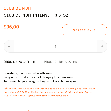
CLUB DE NUIT
CLUB DE NUIT INTENSE - 3.6 OZ
$36,00
SEPETE EKLE
ÜRÜN DETAYLARI | TR
PRODUCT DETAILS | EN
Erkekler için odunsu baharatlı koku
Zengin, tatlı, üst düzey bir kolonya gibi sunan koku
Tamamen büyüleyeceğiniz baştan çıkarıcı bir karışım
*Ürünlerin Türkçe açıklamalarında translate kullanılmıştır. Yazım yanlışı ya da anlam
bozukluğu olabilir. Ürün fiyatına haricen kargo ve gümrük ödemeniz olacaktır. Bu
masraflarınızı Whatsapp destek hattımızdan öğrenebilirsiniz.