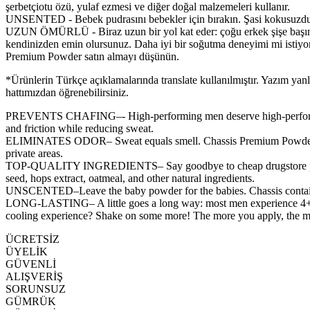
şerbetçiotu özü, yulaf ezmesi ve diğer doğal malzemeleri kullanır.
UNSENTED - Bebek pudrasını bebekler için bırakın. Şasi kokusuzdur,
UZUN ÖMÜRLÜ - Biraz uzun bir yol kat eder: çoğu erkek şişe başına 
kendinizden emin olursunuz. Daha iyi bir soğutma deneyimi mi istiyor
Premium Powder satın almayı düşünün.
*Ürünlerin Türkçe açıklamalarında translate kullanılmıştır. Yazım yan
hattımızdan öğrenebilirsiniz.
PREVENTS CHAFING–- High-performing men deserve high-performing p
and friction while reducing sweat.
ELIMINATES ODOR– Sweat equals smell. Chassis Premium Powder combat
private areas.
TOP-QUALITY INGREDIENTS– Say goodbye to cheap drugstore powders
seed, hops extract, oatmeal, and other natural ingredients.
UNSCENTED–Leave the baby powder for the babies. Chassis contains no
LONG-LASTING– A little goes a long way: most men experience 4+ mont
cooling experience? Shake on some more! The more you apply, the mor
ÜCRETSİZ
ÜYELİK
GÜVENLİ
ALIŞVERİŞ
SORUNSUZ
GÜMRÜK