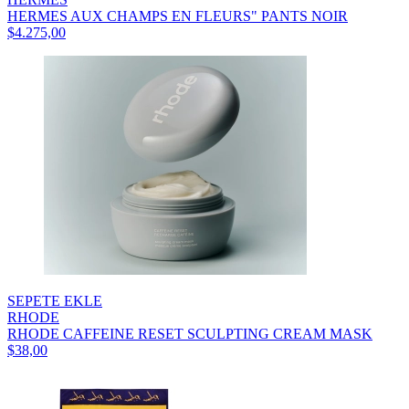
HERMES AUX CHAMPS EN FLEURS" PANTS NOIR
$4.275,00
SEPETE EKLE
RHODE
RHODE CAFFEINE RESET SCULPTING CREAM MASK
$38,00