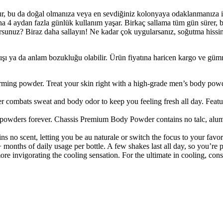
 bu da doğal olmanıza veya en sevdiğiniz kolonyaya odaklanmanıza iz
4 aydan fazla günlük kullanım yaşar. Birkaç sallama tüm gün sürer, 
sunuz? Biraz daha sallayın! Ne kadar çok uygularsanız, soğutma hissini
lışı ya da anlam bozukluğu olabilir. Ürün fiyatına haricen kargo ve gü
owder. Treat your skin right with a high-grade men’s body powder 
s sweat and body odor to keep you feeling fresh all day. Featuring 
 forever. Chassis Premium Body Powder contains no talc, aluminum
 scent, letting you be au naturale or switch the focus to your favor
hs of daily usage per bottle. A few shakes last all day, so you’re pr
e invigorating the cooling sensation. For the ultimate in cooling, co