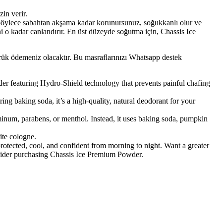
in verir.
böylece sabahtan akşama kadar korunursunuz, soğukkanlı olur ve
 o kadar canlandırır. En üst düzeyde soğutma için, Chassis Ice
mrük ödemeniz olacaktır. Bu masraflarınızı Whatsapp destek
featuring Hydro-Shield technology that prevents painful chafing
baking soda, it’s a high-quality, natural deodorant for your
, parabens, or menthol. Instead, it uses baking soda, pumpkin
ite cologne.
otected, cool, and confident from morning to night. Want a greater
nsider purchasing Chassis Ice Premium Powder.